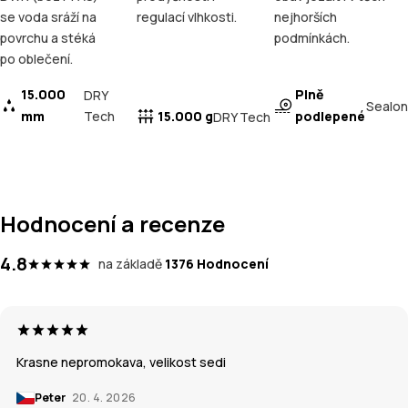
se voda sráží na
regulací vlhkosti.
nejhorších
povrchu a stéká
podmínkách.
po oblečení.
15.000
Plně
DRY
Sealon
mm
Tech
15.000 g
podlepené
DRY Tech
Hodnocení a recenze
4.8
na základě
1376 Hodnocení
Krasne nepromokava, velikost sedi
Peter
20. 4. 2026