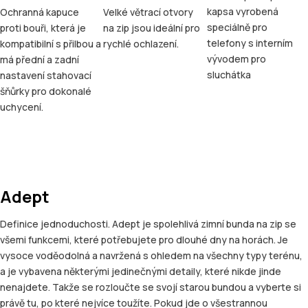
kapsa vyrobená
Ochranná kapuce
Velké větrací otvory
speciálně pro
proti bouři, která je
na zip jsou ideální pro
telefony s interním
kompatibilní s přilbou a
rychlé ochlazení.
vývodem pro
má přední a zadní
sluchátka
nastavení stahovací
šňůrky pro dokonalé
uchycení.
Adept
Definice jednoduchosti. Adept je spolehlivá zimní bunda na zip se
všemi funkcemi, které potřebujete pro dlouhé dny na horách. Je
vysoce voděodolná a navržená s ohledem na všechny typy terénu,
a je vybavena některými jedinečnými detaily, které nikde jinde
nenajdete. Takže se rozloučte se svojí starou bundou a vyberte si
právě tu, po které nejvíce toužíte. Pokud jde o všestrannou