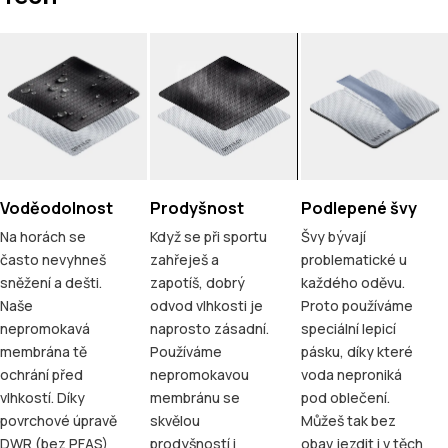
Voděodolnost
Prodyšnost
Podlepené švy
Na horách se
Když se při sportu
Švy bývají
často nevyhneš
zahřeješ a
problematické u
sněžení a dešti.
zapotíš, dobrý
každého oděvu.
Naše
odvod vlhkosti je
Proto používáme
nepromokavá
naprosto zásadní.
speciální lepicí
membrána tě
Používáme
pásku, díky které
ochrání před
nepromokavou
voda neproniká
vlhkostí. Díky
membránu se
pod oblečení.
povrchové úpravě
skvělou
Můžeš tak bez
DWR (bez PFAS)
prodyšností i
obav jezdit i v těch