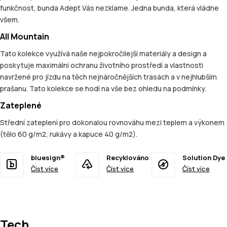
funkčnost, bunda Adept Vás nezklame. Jedna bunda, která vládne
všem.
All Mountain
Tato kolekce využívá naše nejpokročilejší materiály a design a
poskytuje maximální ochranu životního prostředí a vlastnosti
navržené pro jízdu na těch nejnáročnějších trasách a v nejhlubším
prašanu. Tato kolekce se hodí na vše bez ohledu na podmínky.
Zateplené
Střední zateplení pro dokonalou rovnováhu mezi teplem a výkonem
(tělo 60 g/m2, rukávy a kapuce 40 g/m2).
bluesign®
Recyklováno
Solution Dye
Číst více
Číst více
Číst více
Tech