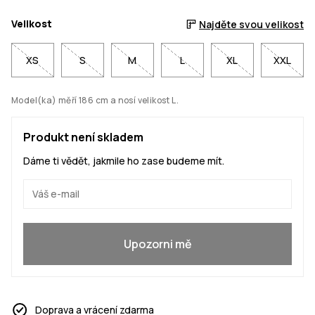
Velikost
Najděte svou velikost
XS
S
M
L
XL
XXL
Model(ka) měří 186 cm a nosí velikost L.
Produkt není skladem
Dáme ti vědět, jakmile ho zase budeme mít.
Ano, chci se přidat
Upozorni mě
Doprava a vrácení zdarma