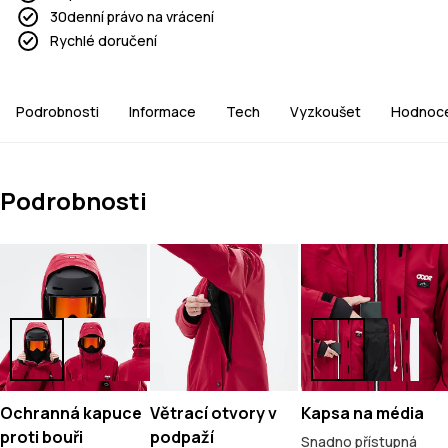
30denní právo na vrácení
Rychlé doručení
Podrobnosti
Informace
Tech
Vyzkoušet
Hodnoce
Podrobnosti
Ochranná kapuce
Větrací otvory v
Kapsa na média
proti bouři
podpaží
Snadno přístupná