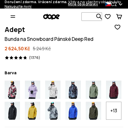
Doručení zdarma. Vrácení zdarma.
Vždy a na všechny objednávky.
CZ
Moje objednávky
Nakupujte nyní
Vyhledávej 
Adept
Bunda na Snowboard Pánské Deep Red
2 624,50 Kč
5 249 Kč
1376 recenze, 4.8/5
(1376)
Barva
+13