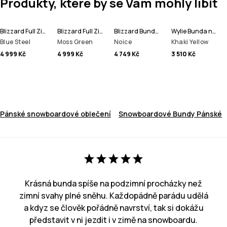
Produkty, které by se Vám mohly líbit
Blizzard Full Zip Bunda na Snowboard Men
Blizzard Full Zip Bunda na Snowboard Men
Blizzard Bunda na Snowboard Men
Wylie Bunda na Snowboard Men
Blue Steel
Moss Green
Noice
Khaki Yellow
4 999 Kč
4 999 Kč
4 749 Kč
3 510 Kč
Pánské snowboardové oblečení
Snowboardové Bundy Pánské
Krásná bunda spíše na podzimní procházky než
zimní svahy plné sněhu. Každopádně parádu udělá
a kdyz se člověk pořádně navrství, tak si dokážu
představit v ni jezdit i v zimě na snowboardu.