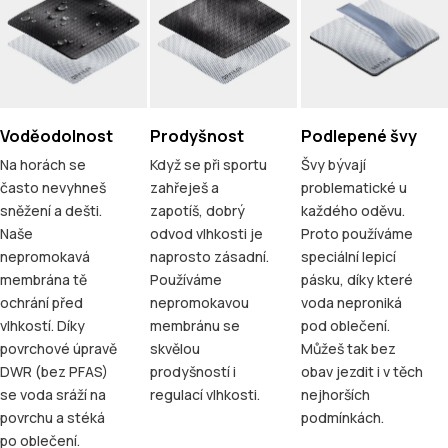
Voděodolnost
Prodyšnost
Podlepené švy
Na horách se
Když se při sportu
Švy bývají
často nevyhneš
zahřeješ a
problematické u
sněžení a dešti.
zapotíš, dobrý
každého oděvu.
Naše
odvod vlhkosti je
Proto používáme
nepromokavá
naprosto zásadní.
speciální lepicí
membrána tě
Používáme
pásku, díky které
ochrání před
nepromokavou
voda neproniká
vlhkostí. Díky
membránu se
pod oblečení.
povrchové úpravě
skvělou
Můžeš tak bez
DWR (bez PFAS)
prodyšností i
obav jezdit i v těch
se voda sráží na
regulací vlhkosti.
nejhorších
povrchu a stéká
podmínkách.
po oblečení.