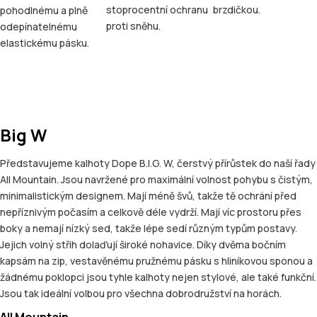
stoprocentní ochranu
brzdičkou.
pohodlnému a plně
proti sněhu.
odepínatelnému
elastickému pásku.
Big W
Představujeme kalhoty Dope B.I.G. W, čerstvý přírůstek do naší řady
All Mountain. Jsou navržené pro maximální volnost pohybu s čistým,
minimalistickým designem. Mají méně švů, takže tě ochrání před
nepříznivým počasím a celkově déle vydrží. Mají víc prostoru přes
boky a nemají nízký sed, takže lépe sedí různým typům postavy.
Jejich volný střih dolaďují široké nohavice. Díky dvěma bočním
kapsám na zip, vestavěnému pružnému pásku s hliníkovou sponou a
žádnému poklopci jsou tyhle kalhoty nejen stylové, ale také funkční.
Jsou tak ideální volbou pro všechna dobrodružství na horách.
All Mountain