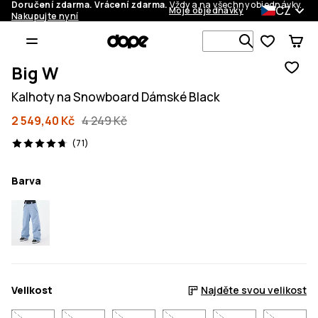
Doručení zdarma. Vrácení zdarma.
Vždy a na všechny objednávky.
CZ
Moje objednávky
Nakupujte nyní
Vyhledávej 
Big W
Kalhoty na Snowboard Dámské Black
2 549,40 Kč
4 249 Kč
71 recenze, 4.7/5
(71)
Barva
Velikost
Najděte svou velikost