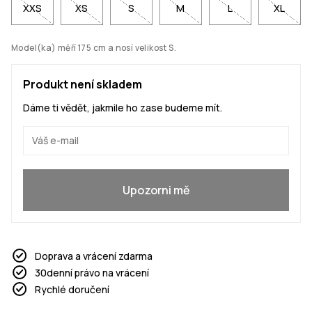
XXS
XS
S
M
L
XL
Model(ka) měří 175 cm a nosí velikost S.
Produkt není skladem
Dáme ti vědět, jakmile ho zase budeme mít.
Ano, chci se přidat
Upozorni mě
Doprava a vrácení zdarma
30denní právo na vrácení
Rychlé doručení