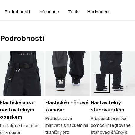
Podrobnosti
Informace
Tech
Hodnocení
Podrobnosti
Elastický pas s
Elastické sněhové
Nastavitelný
nastavitelným
kamaše
stahovací lem
opaskem
Protiskluzová
Přizpůsobte si tvar
manžeta s háčkem na
pomocí integrované
Perfektně ti sednou
tkaničky pro
stahovací šňůrky s
díky super