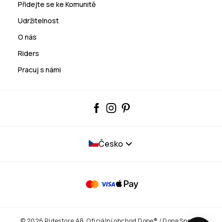
Přidejte se ke Komunitě
Udržitelnost
O nás
Riders
Pracuj s námi
Česko
© 2026 Ridestore AB. Oficiální obchod Dope® / Dope Snow®.