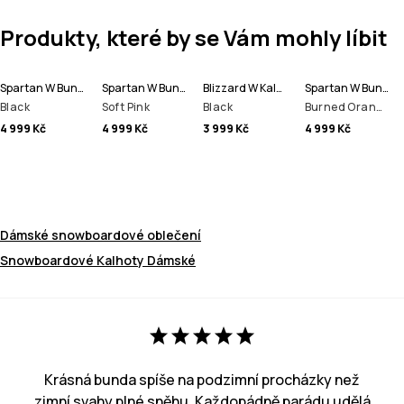
Produkty, které by se Vám mohly líbit
Spartan W Bunda na Snowboard Dámské
Spartan W Bunda na Snowboard Dámské
Blizzard W Kalhoty na Snowboard Dámské
Spartan W Bunda na Snowboard Dámské
Black
Soft Pink
Black
Burned Orange
4 999 Kč
4 999 Kč
3 999 Kč
4 999 Kč
Dámské snowboardové oblečení
Snowboardové Kalhoty Dámské
Krásná bunda spíše na podzimní procházky než
zimní svahy plné sněhu. Každopádně parádu udělá