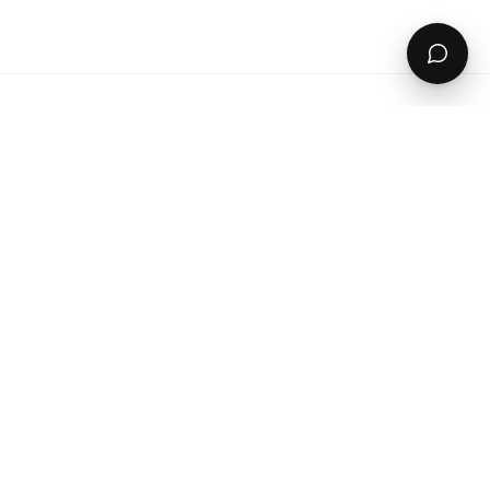
Krásná bunda spíše na podzimní procházky než
zimní svahy plné sněhu. Každopádně parádu udělá
a kdyz se člověk pořádně navrství, tak si dokážu
představit v ni jezdit i v zimě na snowboardu.
Více hodnocení
Zákaznického
Informace
Servisu
Obchodní podmínky
Kontaktujte nás