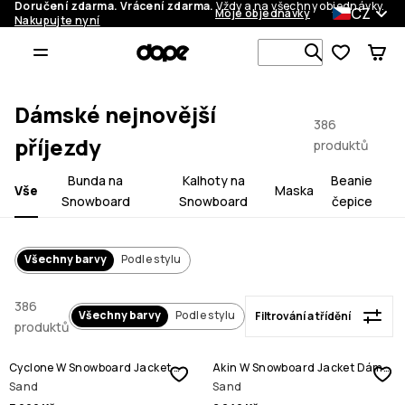
Doručení zdarma. Vrácení zdarma.
Vždy a na všechny objednávky.
CZ
Moje objednávky
Nakupujte nyní
Filtrování a třídění
Vyhledávej 
Dámské nejnovější
386
příjezdy
produktů
Bunda na
Kalhoty na
Beanie
Vše
Maska
Snowboard
Snowboard
čepice
Všechny barvy
Podle stylu
386
Všechny barvy
Podle stylu
Filtrování a třídění
produktů
Cyclone W Snowboard Jacket Dámské
Akin W Snowboard Jacket Dámské
Sand
Sand