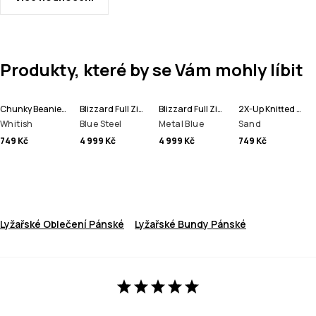
Produkty, které by se Vám mohly líbit
Chunky Beanie čepice
Blizzard Full Zip Bunda na Snowboard Pánské
Blizzard Full Zip Lyžařská Bunda Pánské
2X-Up Knitted Maska
Whitish
Blue Steel
Metal Blue
Sand
749 Kč
4 999 Kč
4 999 Kč
749 Kč
Lyžařské Oblečení Pánské
Lyžařské Bundy Pánské