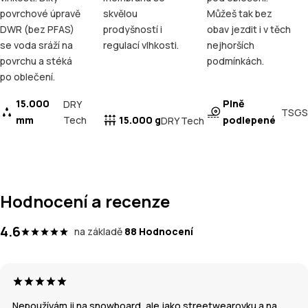
povrchové úpravě
skvělou
Můžeš tak bez
DWR (bez PFAS)
prodyšností i
obav jezdit i v těch
se voda sráží na
regulací vlhkosti.
nejhorších
povrchu a stéká
podmínkách.
po oblečení.
15.000
Plně
DRY
TSGS
mm
Tech
15.000 g
podlepené
DRY Tech
Hodnocení a recenze
4.6
na základě
88 Hodnocení
Nepoužívám ji na snowboard, ale jako streetwearovku a na