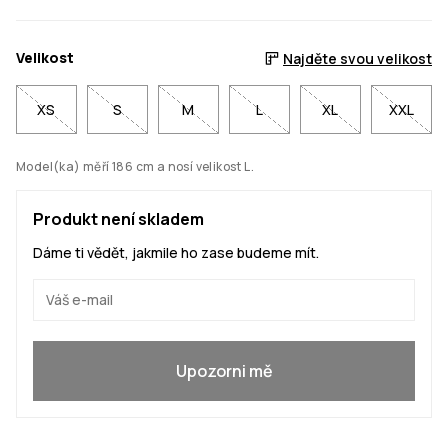
Velikost
Najděte svou velikost
XS
S
M
L
XL
XXL
Model(ka) měří 186 cm a nosí velikost L.
Produkt není skladem
Dáme ti vědět, jakmile ho zase budeme mít.
Ano, chci se přidat
Upozorni mě