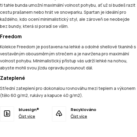
ti tahle bunda umožní maximální volnost pohybu, ať už si budeš razit
cestu prašanem nebo hrát ve snowparku. Spartan je ideální pro
každého, kdo ocení minimalistický styl, ale zároveň se neobejde
bez bundy, která si poradí se vším.
Freedom
Kolekce Freedom je postavena na lehké a odolné shellové tkanině s
vestavěným obousměrným strečem a je navržena pro maximální
volnost pohybu. Minimalistický přístup vás udrží lehké na nohou,
abyste mohli svou jízdu opravdu posunout dál.
Zateplené
Střední zateplení pro dokonalou rovnováhu mezi teplem a výkonem
(tělo 60 g/m2, rukávy a kapuce 40 g/m2).
bluesign®
Recyklováno
Číst více
Číst více