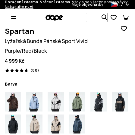
Doručení zdarma. Vrácení zdarma.
Vždy a na všechny objednávky.
CZ
Moje objednávky
Nakupujte nyní
Vyhledávej 
Spartan
Lyžařská Bunda Pánské Sport Vivid
Purple/Red/Black
4 999 Kč
88 recenze, 4.6/5
(88)
Barva