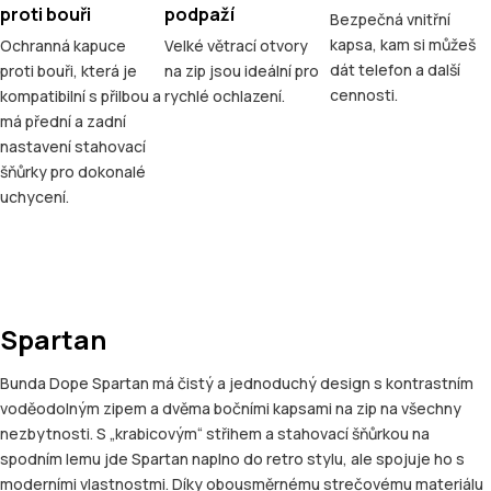
proti bouři
podpaží
Bezpečná vnitřní
kapsa, kam si můžeš
Ochranná kapuce
Velké větrací otvory
dát telefon a další
proti bouři, která je
na zip jsou ideální pro
cennosti.
kompatibilní s přilbou a
rychlé ochlazení.
má přední a zadní
nastavení stahovací
šňůrky pro dokonalé
uchycení.
Spartan
Bunda Dope Spartan má čistý a jednoduchý design s kontrastním
voděodolným zipem a dvěma bočními kapsami na zip na všechny
nezbytnosti. S „krabicovým“ střihem a stahovací šňůrkou na
spodním lemu jde Spartan naplno do retro stylu, ale spojuje ho s
moderními vlastnostmi. Díky obousměrnému strečovému materiálu