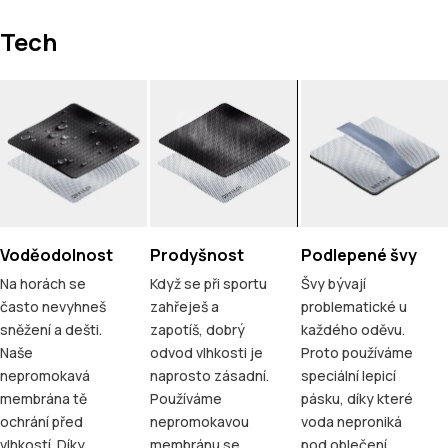
Tech
Voděodolnost
Prodyšnost
Podlepené švy
Na horách se
Když se při sportu
Švy bývají
často nevyhneš
zahřeješ a
problematické u
sněžení a dešti.
zapotíš, dobrý
každého oděvu.
Naše
odvod vlhkosti je
Proto používáme
nepromokavá
naprosto zásadní.
speciální lepicí
membrána tě
Používáme
pásku, díky které
ochrání před
nepromokavou
voda neproniká
vlhkostí. Díky
membránu se
pod oblečení.