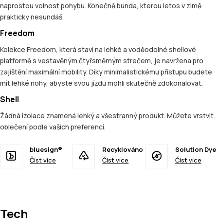
naprostou volnost pohybu. Konečně bunda, kterou letos v zimě
prakticky nesundáš.
Freedom
Kolekce Freedom, která staví na lehké a voděodolné shellové
platformě s vestavěným čtyřsměrným strečem, je navržena pro
zajištění maximální mobility. Díky minimalistickému přístupu budete
mít lehké nohy, abyste svou jízdu mohli skutečně zdokonalovat.
Shell
Žádná izolace znamená lehký a všestranný produkt. Můžete vrstvit
oblečení podle vašich preferencí.
bluesign®
Recyklováno
Solution Dye
Číst více
Číst více
Číst více
Tech