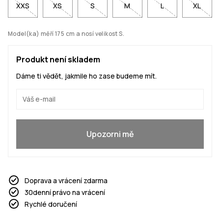
XXS
XS
S
M
L
XL
Model(ka) měří 175 cm a nosí velikost S.
Produkt není skladem
Dáme ti vědět, jakmile ho zase budeme mít.
Ano, chci se přidat
Upozorni mě
Doprava a vrácení zdarma
30denní právo na vrácení
Rychlé doručení