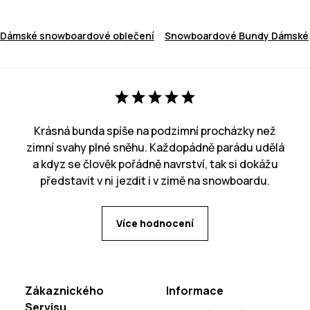
Dámské snowboardové oblečení
Snowboardové Bundy Dámské
Krásná bunda spíše na podzimní procházky než
zimní svahy plné sněhu. Každopádně parádu udělá
a kdyz se člověk pořádně navrství, tak si dokážu
představit v ni jezdit i v zimě na snowboardu.
Více hodnocení
Zákaznického
Informace
Servisu