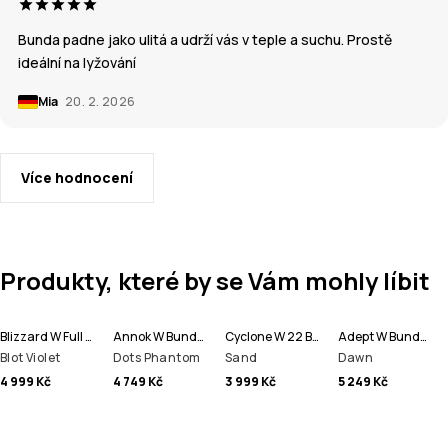
Bunda padne jako ulitá a udrží vás v teple a suchu. Prostě
ideální na lyžování
Mia
20. 2. 2026
Více hodnocení
Produkty, které by se Vám mohly líbit
Blizzard W Full Zip Bunda na Snowboard Dámské
Annok W Bunda na Snowboard Dámské
Cyclone W 22 Bunda na Snowboard Dámské
Adept W Bunda na Snowboard Dámské
Blot Violet
Dots Phantom
Sand
Dawn
4 999 Kč
4 749 Kč
3 999 Kč
5 249 Kč