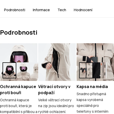
Podrobnosti
Informace
Tech
Hodnocení
Podrobnosti
Ochranná kapuce
Větrací otvory v
Kapsa na média
proti bouři
podpaží
Snadno přístupná
kapsa vyrobená
Ochranná kapuce
Velké větrací otvory
speciálně pro
proti bouři, která je
na zip jsou ideální pro
telefony s interním
kompatibilní s přilbou a
rychlé ochlazení.