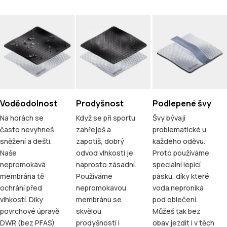
Voděodolnost
Prodyšnost
Podlepené švy
Na horách se
Když se při sportu
Švy bývají
často nevyhneš
zahřeješ a
problematické u
sněžení a dešti.
zapotíš, dobrý
každého oděvu.
Naše
odvod vlhkosti je
Proto používáme
nepromokavá
naprosto zásadní.
speciální lepicí
membrána tě
Používáme
pásku, díky které
ochrání před
nepromokavou
voda neproniká
vlhkostí. Díky
membránu se
pod oblečení.
povrchové úpravě
skvělou
Můžeš tak bez
DWR (bez PFAS)
prodyšností i
obav jezdit i v těch