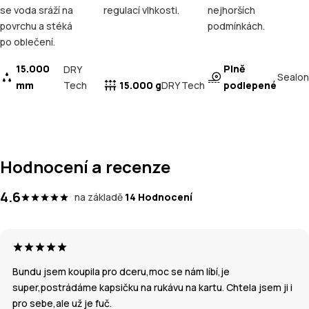
se voda sráží na
regulací vlhkosti.
nejhorších
povrchu a stéká
podmínkách.
po oblečení.
15.000
Plně
DRY
Sealon
mm
Tech
15.000 g
podlepené
DRY Tech
Hodnocení a recenze
4.6
na základě
14 Hodnocení
Bundu jsem koupila pro dceru,moc se nám líbí,je
super,postrádáme kapsičku na rukávu na kartu. Chtela jsem ji i
pro sebe,ale už je fuč.