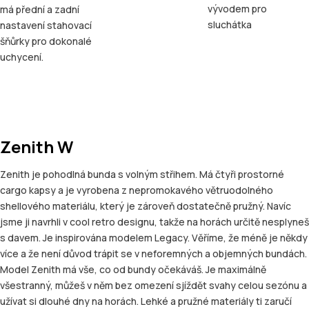
vývodem pro
má přední a zadní
sluchátka
nastavení stahovací
šňůrky pro dokonalé
uchycení.
Zenith W
Zenith je pohodlná bunda s volným střihem. Má čtyři prostorné
cargo kapsy a je vyrobena z nepromokavého větruodolného
shellového materiálu, který je zároveň dostatečně pružný. Navíc
jsme ji navrhli v cool retro designu, takže na horách určitě nesplyneš
s davem. Je inspirována modelem Legacy. Věříme, že méně je někdy
více a že není důvod trápit se v neforemných a objemných bundách.
Model Zenith má vše, co od bundy očekáváš. Je maximálně
všestranný, můžeš v něm bez omezení sjíždět svahy celou sezónu a
užívat si dlouhé dny na horách. Lehké a pružné materiály ti zaručí