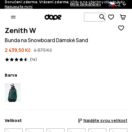
Doručení zdarma. Vrácení zdarma.
Vždy a na všechny objednávky.
CZ
Moje objednávky
Nakupujte nyní
Vyhledávej 
Zenith W
Bunda na Snowboard Dámské Sand
2 439,50 Kč
4 879 Kč
14 recenze, 4.6/5
(14)
Barva
Velikost
Najděte svou velikost