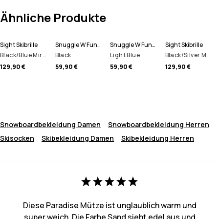
Ähnliche Produkte
Sight Skibrille
Snuggle W Funktionsshirt Damen
Snuggle W Funktionsshirt Damen
Sight Skibrille
Black/Blue Mirror
Black
Light Blue
Black/Silver Mirror
129,90 €
59,90 €
59,90 €
129,90 €
Snowboardbekleidung Damen
Snowboardbekleidung Herren
Skisocken
Skibekleidung Damen
Skibekleidung Herren
Diese Paradise Mütze ist unglaublich warm und
super weich. Die Farbe Sand sieht edel aus und