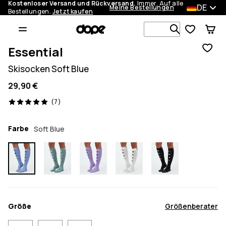
Kostenloser Versand und Rückversand.
Immer. Auf alle
DE
Meine Bestellungen
Bestellungen.
Jetzt kaufen
Durchsuche
Essential
Skisocken Soft Blue
29,90 €
7 Reviews, 5/5
(7)
Farbe
Soft Blue
Größe
Größenberater