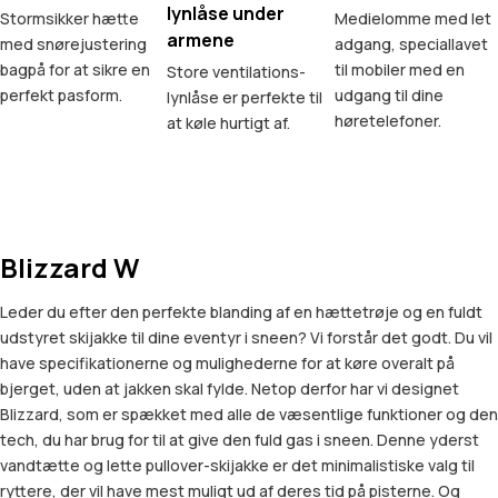
lynlåse under
Stormsikker hætte
Medielomme med let
armene
med snørejustering
adgang, speciallavet
bagpå for at sikre en
til mobiler med en
Store ventilations-
perfekt pasform.
udgang til dine
lynlåse er perfekte til
høretelefoner.
at køle hurtigt af.
Blizzard W
Leder du efter den perfekte blanding af en hættetrøje og en fuldt
udstyret skijakke til dine eventyr i sneen? Vi forstår det godt. Du vil
have specifikationerne og mulighederne for at køre overalt på
bjerget, uden at jakken skal fylde. Netop derfor har vi designet
Blizzard, som er spækket med alle de væsentlige funktioner og den
tech, du har brug for til at give den fuld gas i sneen. Denne yderst
vandtætte og lette pullover-skijakke er det minimalistiske valg til
ryttere, der vil have mest muligt ud af deres tid på pisterne. Og