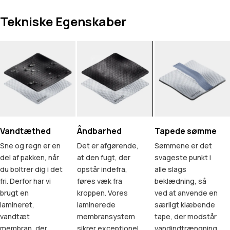
Tekniske Egenskaber
Vandtæthed
Åndbarhed
Tapede sømme
Sne og regn er en
Det er afgørende,
Sømmene er det
del af pakken, når
at den fugt, der
svageste punkt i
du boltrer dig i det
opstår indefra,
alle slags
fri. Derfor har vi
føres væk fra
beklædning, så
brugt en
kroppen. Vores
ved at anvende en
lamineret,
laminerede
særligt klæbende
vandtæt
membransystem
tape, der modstår
membran, der
sikrer exceptionel
vandindtrængning,