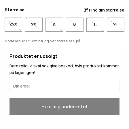
Størrelse
Find din størrelse
XXS
XS
S
M
L
XL
Modellen er 175 cm høj og har størrelse S på.
Produktet er udsolgt
Bare rolig, vi skal nok give besked, hvis produktet kommer
på lager igen!
Ja, jeg vil gerne være med
Hold mig underrettet