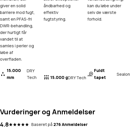
giver en solid
åndbarhed og
kan du løbe under
barriere mod fugt,
effektiv
selv de værste
samt en PFAS-fri
fugtstyring.
forhold.
DWR-behandling,
der hurtigt får
vandet til at
samles i perler og
løbe af
overfladen.
15.000
Fuldt
DRY
Sealon
mm
Tech
15.000 g
tapet
DRY Tech
Vurderinger og Anmeldelser
4.8
Baseret på
276 Anmeldelser