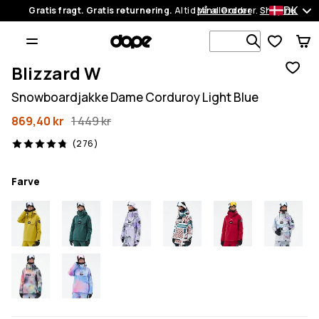
DK
Gratis fragt. Gratis returnering.
Altid på alle ordrer.
Mine Ordrer
Shop nu
Søg i 1 00
Blizzard W
Snowboardjakke Dame Corduroy Light Blue
869,40 kr
1 449 kr
276 anmeldelser, 4.8/5
(276)
Farve