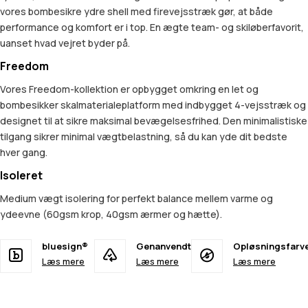
vores bombesikre ydre shell med firevejsstræk gør, at både
performance og komfort er i top. En ægte team- og skiløberfavorit,
uanset hvad vejret byder på.
Freedom
Vores Freedom-kollektion er opbygget omkring en let og
bombesikker skalmaterialeplatform med indbygget 4-vejsstræk og
designet til at sikre maksimal bevægelsesfrihed. Den minimalistiske
tilgang sikrer minimal vægtbelastning, så du kan yde dit bedste
hver gang.
Isoleret
Medium vægt isolering for perfekt balance mellem varme og
ydeevne (60gsm krop, 40gsm ærmer og hætte).
bluesign®
Genanvendt
Opløsningsfarv
Læs mere
Læs mere
Læs mere