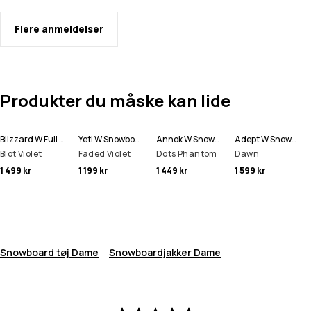
Flere anmeldelser
Produkter du måske kan lide
Blizzard W Full Zip Snowboardjakke Dame
Yeti W Snowboardjakke Dame
Annok W Snowboardjakke Dame
Adept W Snowboardjakke Dame
Blot Violet
Faded Violet
Dots Phantom
Dawn
1 499 kr
1 199 kr
1 449 kr
1 599 kr
Snowboard tøj Dame
Snowboardjakker Dame