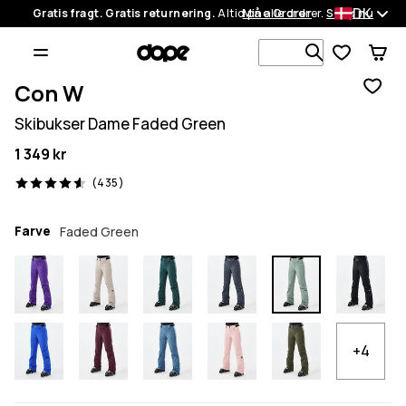
DK
Gratis fragt. Gratis returnering.
Altid på alle ordrer.
Mine Ordrer
Shop nu
Søg i 1 000+
Con W
Skibukser Dame Faded Green
1 349 kr
435 anmeldelser, 4.6/5
(435)
Farve
Faded Green
+4