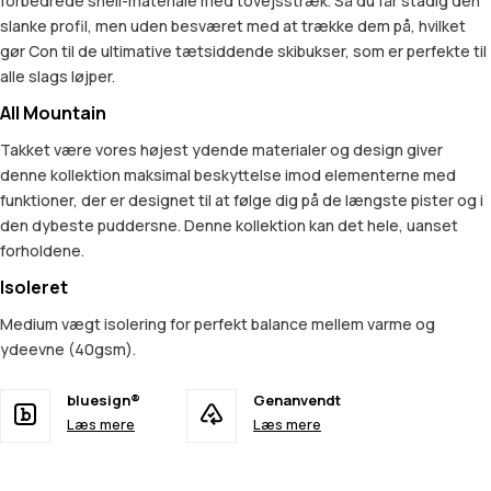
forbedrede shell-materiale med tovejsstræk. Så du får stadig den
slanke profil, men uden besværet med at trække dem på, hvilket
gør Con til de ultimative tætsiddende skibukser, som er perfekte til
alle slags løjper.
All Mountain
Takket være vores højest ydende materialer og design giver
denne kollektion maksimal beskyttelse imod elementerne med
funktioner, der er designet til at følge dig på de længste pister og i
den dybeste puddersne. Denne kollektion kan det hele, uanset
forholdene.
Isoleret
Medium vægt isolering for perfekt balance mellem varme og
ydeevne (40gsm).
bluesign®
Genanvendt
Læs mere
Læs mere