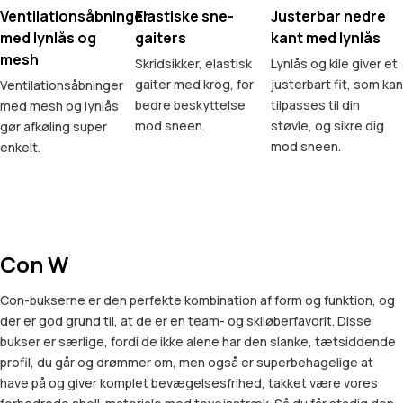
Ventilationsåbninger
Elastiske sne-
Justerbar nedre
med lynlås og
gaiters
kant med lynlås
mesh
Skridsikker, elastisk
Lynlås og kile giver et
gaiter med krog, for
justerbart fit, som kan
Ventilationsåbninger
bedre beskyttelse
tilpasses til din
med mesh og lynlås
mod sneen.
støvle, og sikre dig
gør afkøling super
mod sneen.
enkelt.
Con W
Con-bukserne er den perfekte kombination af form og funktion, og
der er god grund til, at de er en team- og skiløberfavorit. Disse
bukser er særlige, fordi de ikke alene har den slanke, tætsiddende
profil, du går og drømmer om, men også er superbehagelige at
have på og giver komplet bevægelsesfrihed, takket være vores