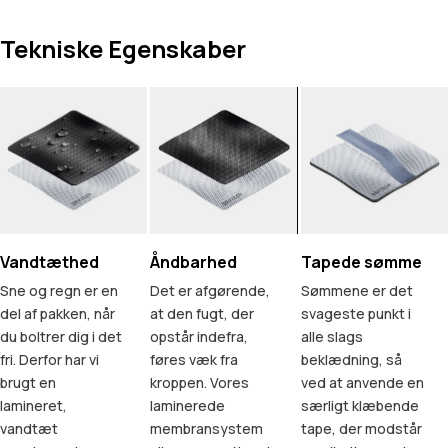
Tekniske Egenskaber
Vandtæthed
Åndbarhed
Tapede sømme
Sne og regn er en
Det er afgørende,
Sømmene er det
del af pakken, når
at den fugt, der
svageste punkt i
du boltrer dig i det
opstår indefra,
alle slags
fri. Derfor har vi
føres væk fra
beklædning, så
brugt en
kroppen. Vores
ved at anvende en
lamineret,
laminerede
særligt klæbende
vandtæt
membransystem
tape, der modstår