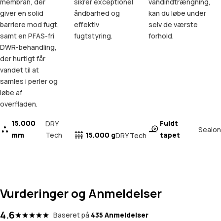
membran, der
sikrer exceptionel
vandindtrængning,
giver en solid
åndbarhed og
kan du løbe under
barriere mod fugt,
effektiv
selv de værste
samt en PFAS-fri
fugtstyring.
forhold.
DWR-behandling,
der hurtigt får
vandet til at
samles i perler og
løbe af
overfladen.
15.000
Fuldt
DRY
Sealon
mm
Tech
15.000 g
tapet
DRY Tech
Vurderinger og Anmeldelser
4.6
Baseret på
435 Anmeldelser