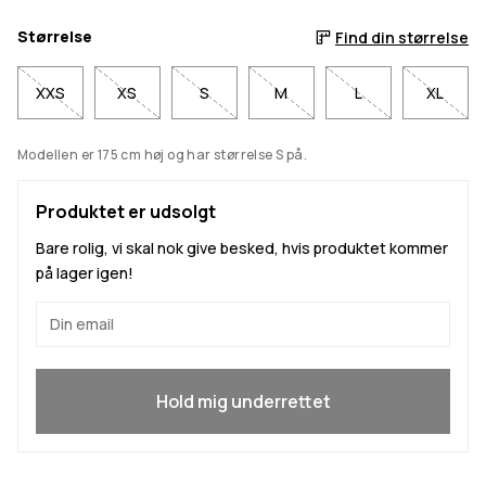
Størrelse
Find din størrelse
XXS
XS
S
M
L
XL
Modellen er 175 cm høj og har størrelse S på.
Produktet er udsolgt
Bare rolig, vi skal nok give besked, hvis produktet kommer
på lager igen!
Ja, jeg vil gerne være med
Hold mig underrettet