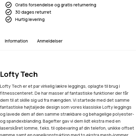
Gratis forsendelse og gratis returnering
30 dages returret
Hurtig levering
Information
Anmeldelser
Lofty Tech
Lofty Tech er et par virkelig lækre leggings, oplagte til brug i
fitnesscenteret. De har masser af fantastiske funktioner der får
dem til at skille sig ud fra mængden. Vi startede med det samme
fantastiske højtaljede design som vores klassiske Lofty leggings
og lavede dem af den samme strækbare og behagelige polyester-
og spandexblanding. Bagefter gav vi dem lidt ekstra med en
laserskåret lomme, f.eks. til opbevaring af din telefon, unikke offset
sømme samt en panelkonstruktion med to ekstra mesh-lommer.