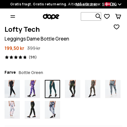
DK
Gratis fragt. Gratis returnering.
Altid på alle ordrer.
Mine Ordrer
Shop nu
Søg i 1 000+
Lofty Tech
Leggings Dame Bottle Green
199,50 kr
399 kr
98 anmeldelser, 4.8/5
(98)
Farve
Bottle Green