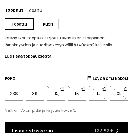
Toppaus
Topattu
Topattu
Kuori
Keskipaksu toppaus tarjoaa täydellisen tasapainon
lämpimyyden ja suorituskyvyn väliltä (40g/m2 kaikkialla).
Lue lisää toppauksesta
Koko
Löydä oma kokosi
XXS
XS
S
- Koko S ei ole saatavilla. Napsauta sa
M
- Koko M ei ole saatavilla. 
L
- Koko L ei ole s
XL
- Koko 
Malli on 175 cm pitkä ja käyttää kokoa S.
Lisää ostoskoriin
127,92 €