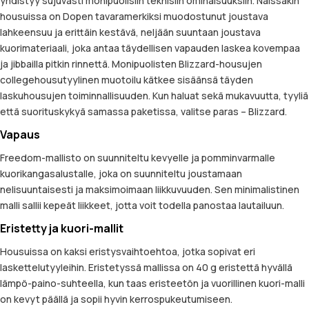
yhdistyy sujuvasti monipuolisiin teknisiin ominaisuuksiin. Näissäkin
housuissa on Dopen tavaramerkiksi muodostunut joustava
lahkeensuu ja erittäin kestävä, neljään suuntaan joustava
kuorimateriaali, joka antaa täydellisen vapauden laskea kovempaa
ja jibbailla pitkin rinnettä. Monipuolisten Blizzard-housujen
collegehousutyylinen muotoilu kätkee sisäänsä täyden
laskuhousujen toiminnallisuuden. Kun haluat sekä mukavuutta, tyyliä
että suorituskykyä samassa paketissa, valitse paras – Blizzard.
Vapaus
Freedom-mallisto on suunniteltu kevyelle ja pomminvarmalle
kuorikangasalustalle, joka on suunniteltu joustamaan
nelisuuntaisesti ja maksimoimaan liikkuvuuden. Sen minimalistinen
malli sallii kepeät liikkeet, jotta voit todella panostaa lautailuun.
Eristetty ja kuori-mallit
Housuissa on kaksi eristysvaihtoehtoa, jotka sopivat eri
laskettelutyyleihin. Eristetyssä mallissa on 40 g eristettä hyvällä
lämpö-paino-suhteella, kun taas eristeetön ja vuorillinen kuori-malli
on kevyt päällä ja sopii hyvin kerrospukeutumiseen.