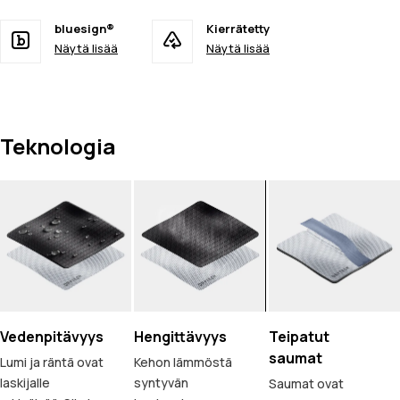
bluesign®
Kierrätetty
Näytä lisää
Näytä lisää
Teknologia
Vedenpitävyys
Hengittävyys
Teipatut
saumat
Lumi ja räntä ovat
Kehon lämmöstä
laskijalle
syntyvän
Saumat ovat