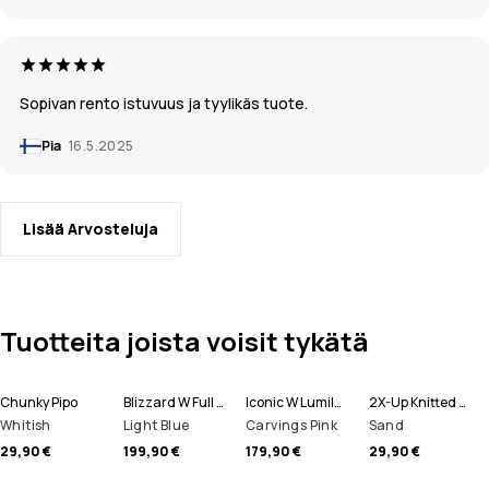
Sopivan rento istuvuus ja tyylikäs tuote.
Pia
16.5.2025
Lisää Arvosteluja
Tuotteita joista voisit tykätä
Chunky Pipo
Blizzard W Full Zip Lumilautailutakki Naiset
Iconic W Lumilautailuhousut Naiset
2X-Up Knitted Tuubihuivi
Whitish
Light Blue
Carvings Pink
Sand
29,90 €
199,90 €
179,90 €
29,90 €