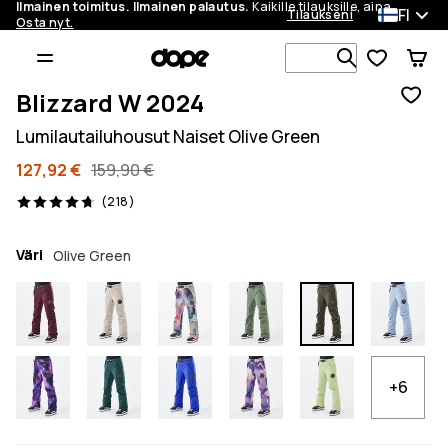
Ilmainen toimitus. Ilmainen palautus.
Kaikille tilauksille, aina.
FI
Tilaukseni
Osta nyt.
Etsi 1 000+ 
Blizzard W 2024
Lumilautailuhousut Naiset Olive Green
127,92 €
159,90 €
218 arvostelut, 4.7/5
(218)
Väri
Olive Green
+6