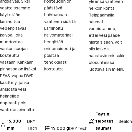
arkipäivää. Siksi
kosteuden on
yleensä vaatteen
vaatteissamme
päästävä
heikoin kohta.
käytetään
haihtumaan
Teippaamalla
laminoitua
vaatteen sisältä.
saumat
vedenpitävää
Laminoitu
varmistamme,
kalvoa, joka
kalvomateriaali
ettei vesi pääse
muodostaa
hengittää
niistä sisään. Voit
vankan suojan
erinomaisesti ja
siis laskea
kosteutta
poistaa
haastavimmissakin
vastaan. Kankaan
tehokkaasti
olosuhteissa
pinnassa on lisäksi
kosteutta.
luottavaisin mielin.
PFAS-vapaa DWR-
käsittely, jonka
ansiosta vesi
helmeilee
nopeasti pois
vaatteen pinnalta.
Täysin
15.000
teipatut
Sealon
DRY
mm
Tech
15.000 g
saumat
DRY Tech