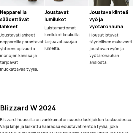
Neppareilla
Joustavat
Joustava kiinteä
säädettävät
lumilukot
vyö ja
lahkeet
vyötärönauha
Luistamattomat
lumilukot koukuilla
Joustavat lahkeet
Housut istuvat
tarjoavat suojaa
neppareilla parantavat
täydellisen mukavasti
lumelta.
yhteensopivuutta
joustavan vyön ja
monojen kanssa ja
vyötärönauhan
tarjoavat
ansiosta.
muokattavaa tyyliä.
Blizzard W 2024
Blizzard-housuilla on vankkumaton suosio laskijoiden keskuudessa.
Väljä lahje ja laskettu haaraosa edustavat rentoa tyyliä, joka