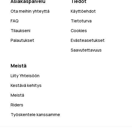
Asiakaspalvelu
Tiedot
Ota meihin yhteyttä
Käyttöehdot
FAQ
Tietoturva
Tilaukseni
Cookies
Palautukset
Evästeasetukset
Saavutettavuus
Meistä
Liity Yhteisöön
Kestävä kehitys
Meistä
Riders
Työskentele kanssamme