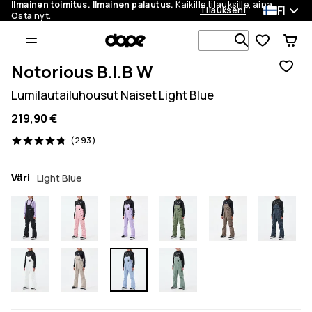
Ilmainen toimitus. Ilmainen palautus.
Kaikille tilauksille, aina.
FI
Tilaukseni
Osta nyt.
Etsi 1 000+ 
Notorious B.I.B W
Lumilautailuhousut Naiset Light Blue
219,90 €
293 arvostelut, 4.8/5
(293)
Väri
Light Blue