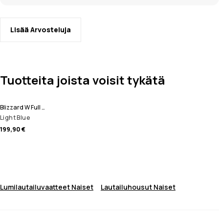
Lisää Arvosteluja
Tuotteita joista voisit tykätä
Blizzard W Full Zip Lumilautailutakki Naiset
Light Blue
199,90 €
Lumilautailuvaatteet Naiset
Lautailuhousut Naiset