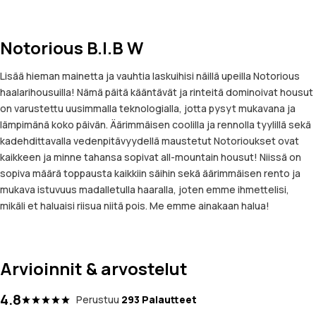
Notorious B.I.B W
Lisää hieman mainetta ja vauhtia laskuihisi näillä upeilla Notorious
haalarihousuilla! Nämä päitä kääntävät ja rinteitä dominoivat housut
on varustettu uusimmalla teknologialla, jotta pysyt mukavana ja
lämpimänä koko päivän. Äärimmäisen coolilla ja rennolla tyylillä sekä
kadehdittavalla vedenpitävyydellä maustetut Notorioukset ovat
kaikkeen ja minne tahansa sopivat all-mountain housut! Niissä on
sopiva määrä toppausta kaikkiin säihin sekä äärimmäisen rento ja
mukava istuvuus madalletulla haaralla, joten emme ihmettelisi,
mikäli et haluaisi riisua niitä pois. Me emme ainakaan halua!
Arvioinnit & arvostelut
4.8
Perustuu
293 Palautteet