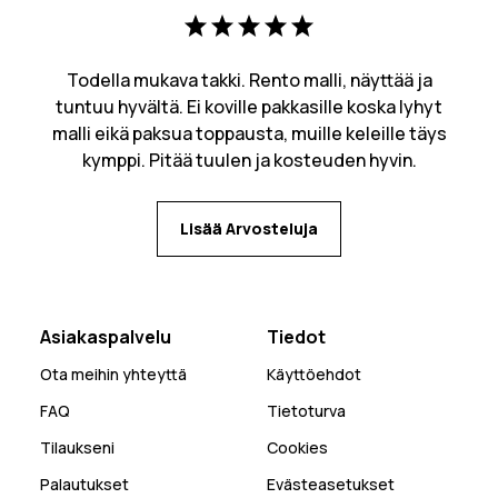
Todella mukava takki. Rento malli, näyttää ja
tuntuu hyvältä. Ei koville pakkasille koska lyhyt
malli eikä paksua toppausta, muille keleille täys
kymppi. Pitää tuulen ja kosteuden hyvin.
Lisää Arvosteluja
Asiakaspalvelu
Tiedot
Ota meihin yhteyttä
Käyttöehdot
FAQ
Tietoturva
Tilaukseni
Cookies
Palautukset
Evästeasetukset