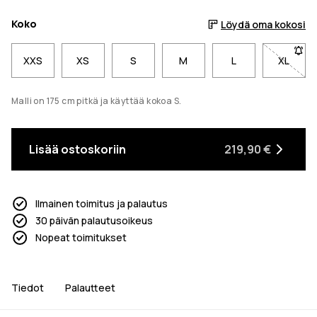
Koko
Löydä oma kokosi
XXS
XS
S
M
L
XL
- Koko 
Malli on 175 cm pitkä ja käyttää kokoa S.
Lisää ostoskoriin
219,90 €
Ilmainen toimitus ja palautus
30 päivän palautusoikeus
Nopeat toimitukset
Tiedot
Palautteet