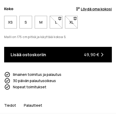
Koko
Löydä oma kokosi
XS
S
M
L
- Koko L ei ole saatavilla. Napsaut
XL
- Koko XL ei ole saatavill
Malli on 175 cm pitkä ja käyttää kokoa S.
Lisää ostoskoriin
49,90 €
Ilmainen toimitus ja palautus
30 päivän palautusoikeus
Nopeat toimitukset
Tiedot
Palautteet