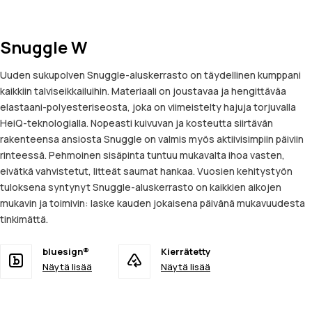
Snuggle W
Uuden sukupolven Snuggle-aluskerrasto on täydellinen kumppani
kaikkiin talviseikkailuihin. Materiaali on joustavaa ja hengittäväa
elastaani-polyesteriseosta, joka on viimeistelty hajuja torjuvalla
HeiQ-teknologialla. Nopeasti kuivuvan ja kosteutta siirtävän
rakenteensa ansiosta Snuggle on valmis myös aktiivisimpiin päiviin
rinteessä. Pehmoinen sisäpinta tuntuu mukavalta ihoa vasten,
eivätkä vahvistetut, litteät saumat hankaa. Vuosien kehitystyön
tuloksena syntynyt Snuggle-aluskerrasto on kaikkien aikojen
mukavin ja toimivin: laske kauden jokaisena päivänä mukavuudesta
tinkimättä.
bluesign®
Kierrätetty
Näytä lisää
Näytä lisää