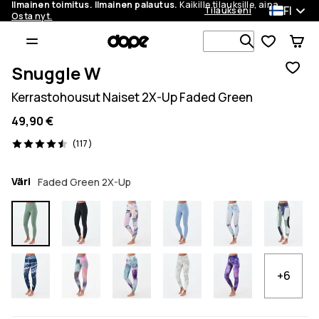
Ilmainen toimitus. Ilmainen palautus.
Kaikille tilauksille, aina.
FI
Tilaukseni
Osta nyt.
Etsi 1 000+ 
Snuggle W
Kerrastohousut Naiset 2X-Up Faded Green
49,90 €
117 arvostelut, 4.5/5
(117)
Väri
Faded Green 2X-Up
+6