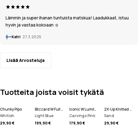
Lämmin ja super ihanan tuntuista matskua! Laadukkaat, istuu
hyvin ja vastaa kokoaan ☺️
Katri
27.3.2025
Lisää Arvosteluja
Tuotteita joista voisit tykätä
Chunky Pipo
Blizzard W Full Zip Lumilautailutakki Naiset
Iconic W Lumilautailuhousut Naiset
2X-Up Knitted Tuubihuivi
Whitish
Light Blue
Carvings Pink
Sand
29,90 €
199,90 €
179,90 €
29,90 €