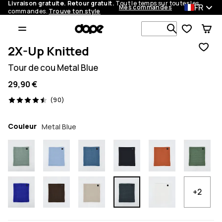
Livraison gratuite. Retour gratuit.
Tout le temps sur toutes les
FR
Mes commandes
commandes.
Trouve ton style
Recherche p
2X-Up Knitted
Tour de cou Metal Blue
29,90 €
90 avis, 4.5/5
(90)
Couleur
Metal Blue
+2