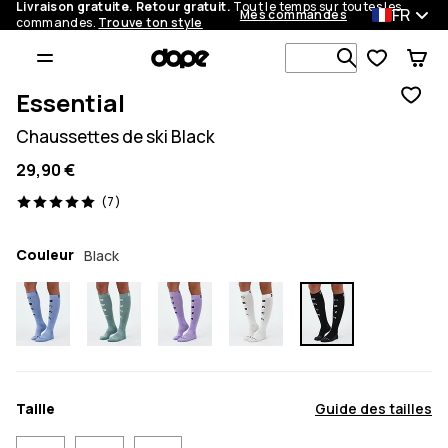
Livraison gratuite. Retour gratuit.
Tout le temps sur toutes les
FR
Mes commandes
commandes.
Trouve ton style
Recherche p
Essential
Chaussettes de ski Black
29,90 €
7 avis, 5/5
(7)
Couleur
Black
Taille
Guide des tailles