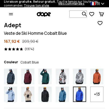
Livraison gratuite. Retour gratuit.
Tout le temps sur toutes les
FR
Mes commandes
commandes.
Trouve ton style
Recherche p
Adept
Veste de Ski Homme Cobalt Blue
167,92 €
209,90 €
1374 avis, 4.8/5
(1374)
Couleur
Cobalt Blue
+13