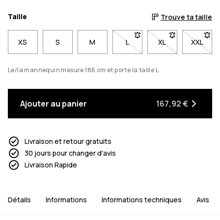
Taille
Trouve ta taille
XS
S
M
L
- Taille L non disponible. Cl
XL
- Taille XL non di
XXL
- Taill
Le/la mannequin mesure 186 cm et porte la taille L.
Ajouter au panier
167,92 €
Livraison et retour gratuits
30 jours pour changer d'avis
Livraison Rapide
Détails
Informations
Informations techniques
Avis