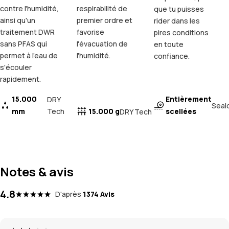
contre l'humidité,
respirabilité de
que tu puisses
ainsi qu'un
premier ordre et
rider dans les
traitement DWR
favorise
pires conditions
sans PFAS qui
l'évacuation de
en toute
permet à l'eau de
l'humidité.
confiance.
s'écouler
rapidement.
15.000
Entièrement
DRY
Seal
mm
Tech
15.000 g
scellées
DRY Tech
Notes & avis
4.8
D'après
1374 Avis