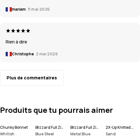
mariam
11 mai 2026
Rien à dire
Christophe
2 mai 2026
Plus de commentaires
Produits que tu pourrais aimer
Chunky Bonnet
Blizzard Full Zip Veste Snowboard Homme
Blizzard Full Zip Veste de Ski Homme
2X-Up Knitted Tour de cou
Whitish
Blue Steel
Metal Blue
Sand