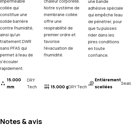
imperméable
chaleur corporelle.
une bande
collée qui
Notre système de
adhésive spéciale
constitue une
membrane collée
qui empêche l'eau
solide barrière
offre une
de pénétrer, pour
contre l'humidité,
respirabilité de
que tu puisses
ainsi qu'un
premier ordre et
rider dans les
traitement DWR
favorise
pires conditions
sans PFAS qui
l'évacuation de
en toute
permet à l'eau de
l'humidité.
confiance.
s'écouler
rapidement.
15.000
Entièrement
DRY
Seal
mm
Tech
15.000 g
scellées
DRY Tech
Notes & avis