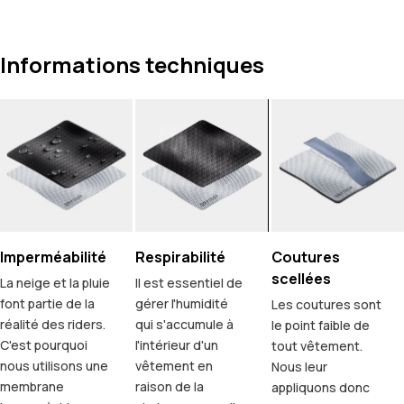
Informations techniques
Imperméabilité
Respirabilité
Coutures
scellées
La neige et la pluie
Il est essentiel de
font partie de la
gérer l'humidité
Les coutures sont
réalité des riders.
qui s'accumule à
le point faible de
C'est pourquoi
l'intérieur d'un
tout vêtement.
nous utilisons une
vêtement en
Nous leur
membrane
raison de la
appliquons donc