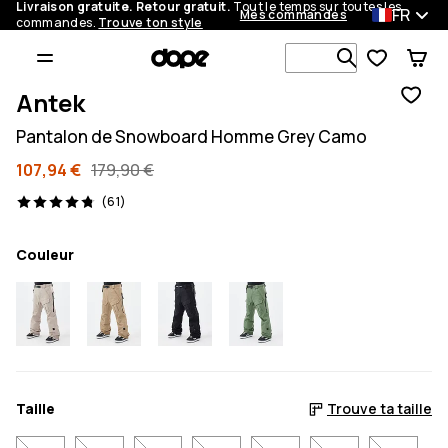
Livraison gratuite. Retour gratuit.
Tout le temps sur toutes les
FR
Mes commandes
commandes.
Trouve ton style
Recherche p
Antek
Pantalon de Snowboard Homme Grey Camo
107,94 €
179,90 €
61 avis, 4.8/5
(61)
Couleur
Taille
Trouve ta taille