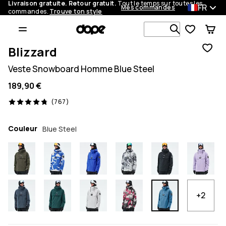
Livraison gratuite. Retour gratuit.
Tout le temps sur toutes les
FR
Mes commandes
commandes.
Trouve ton style
Recherche p
Blizzard
Veste Snowboard Homme Blue Steel
189,90 €
767 avis, 4.8/5
(767)
Couleur
Blue Steel
+2