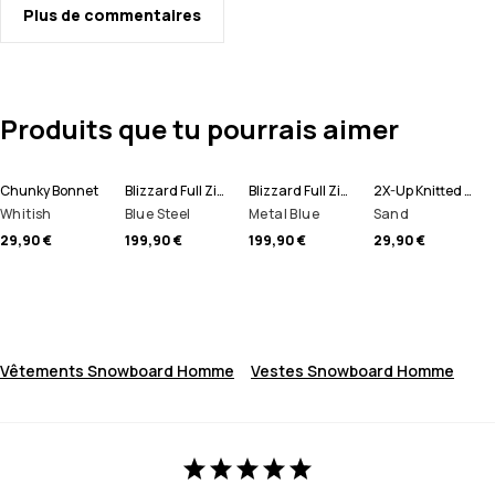
Plus de commentaires
Produits que tu pourrais aimer
Chunky Bonnet
Blizzard Full Zip Veste Snowboard Homme
Blizzard Full Zip Veste de Ski Homme
2X-Up Knitted Tour de cou
Whitish
Blue Steel
Metal Blue
Sand
29,90 €
199,90 €
199,90 €
29,90 €
Vêtements Snowboard Homme
Vestes Snowboard Homme