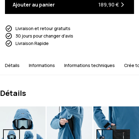
Ajouter au panier
189,90 €
Livraison et retour gratuits
30 jours pour changer d'avis
Livraison Rapide
Détails
Informations
Informations techniques
Crée t
Détails