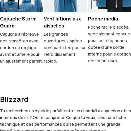
Capuche Storm
Ventilations aux
Poche média
Guard
aisselles
Poche facile d'accès,
spécialement conçue
Capuche à l'épreuve
Les grandes
pour les téléphones,
des tempêtes avec
ouvertures zippées
dotée d'une sortie
cordon de réglage
sont parfaites pour un
interne pour le cordon
avant et arrière pour
refroidissement
des écouteurs.
un ajustement parfait.
rapide.
Blizzard
Tu recherches un hybride parfait entre un chandail à capuchon et un
manteau de ski? On te comprend. Ce que tu veux, c'est une fiche
technique et des performances qui te permettent une grande
liberté sur la montagne, mais sans excès de volume ou