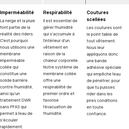
Imperméabilité
Respirabilité
Coutures
scellées
La neige et la pluie
Il est essentiel de
font partie de la
gérer l'humidité
Les coutures sont
réalité des riders.
qui s'accumule à
le point faible de
C'est pourquoi
l'intérieur d'un
tout vêtement.
nous utilisons une
vêtement en
Nous leur
membrane
raison de la
appliquons donc
imperméable
chaleur corporelle.
une bande
collée qui
Notre système de
adhésive spéciale
constitue une
membrane collée
qui empêche l'eau
solide barrière
offre une
de pénétrer, pour
contre l'humidité,
respirabilité de
que tu puisses
ainsi qu'un
premier ordre et
rider dans les
traitement DWR
favorise
pires conditions
sans PFAS qui
l'évacuation de
en toute
permet à l'eau de
l'humidité.
confiance.
s'écouler
rapidement.