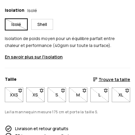
Isolation
Isolé
Isolé
Shell
Isolation de poids moyen pour un équilibre parfait entre
chaleur et performance (40gsm sur toute la surface).
En savoir plus sur l'isolation
Taille
Trouve ta taille
XXS
- Taille XXS non disponible. Clique pour être averti quand ell
XS
- Taille XS non disponible. Clique pour être averti
S
- Taille S non disponible. Clique pour ê
M
- Taille M non disponible. Cl
L
- Taille L non dis
XL
- Taill
Le/la mannequin mesure 175 cm et porte la taille S.
Livraison et retour gratuits