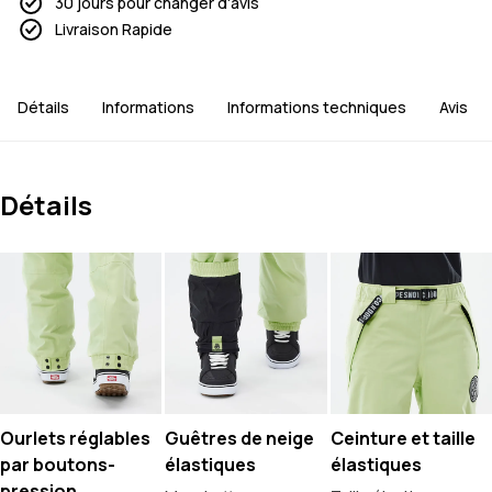
30 jours pour changer d'avis
Livraison Rapide
Détails
Informations
Informations techniques
Avis
Détails
Ourlets réglables
Guêtres de neige
Ceinture et taille
par boutons-
élastiques
élastiques
pression