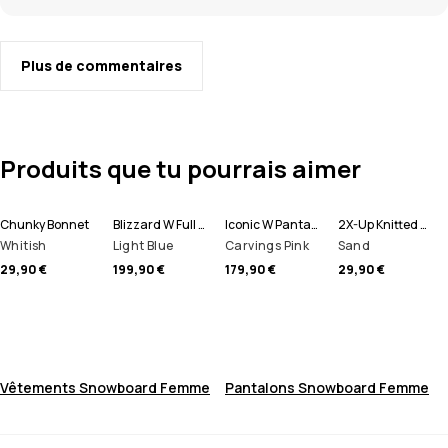
Plus de commentaires
Produits que tu pourrais aimer
Chunky Bonnet
Blizzard W Full Zip Veste Snowboard Femme
Iconic W Pantalon de Snowboard Femme
2X-Up Knitted Tour de cou
Whitish
Light Blue
Carvings Pink
Sand
29,90 €
199,90 €
179,90 €
29,90 €
Vêtements Snowboard Femme
Pantalons Snowboard Femme