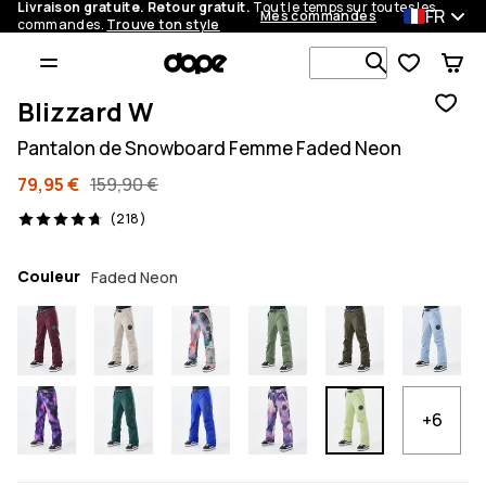
Livraison gratuite. Retour gratuit.
Tout le temps sur toutes les
FR
Mes commandes
commandes.
Trouve ton style
Recherche p
Blizzard W
Pantalon de Snowboard Femme Faded Neon
79,95 €
159,90 €
218 avis, 4.7/5
(218)
Couleur
Faded Neon
+6