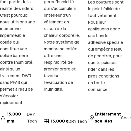
font partie de la
gérer l'humidité
Les coutures sont
réalité des riders.
qui s'accumule à
le point faible de
C'est pourquoi
l'intérieur d'un
tout vêtement.
nous utilisons une
vêtement en
Nous leur
membrane
raison de la
appliquons donc
imperméable
chaleur corporelle.
une bande
collée qui
Notre système de
adhésive spéciale
constitue une
membrane collée
qui empêche l'eau
solide barrière
offre une
de pénétrer, pour
contre l'humidité,
respirabilité de
que tu puisses
ainsi qu'un
premier ordre et
rider dans les
traitement DWR
favorise
pires conditions
sans PFAS qui
l'évacuation de
en toute
permet à l'eau de
l'humidité.
confiance.
s'écouler
rapidement.
15.000
Entièrement
DRY
Seal
mm
Tech
15.000 g
scellées
DRY Tech