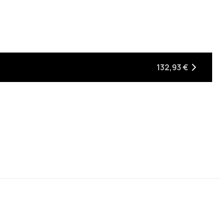
en stock
era de retour en stock
132,93 €