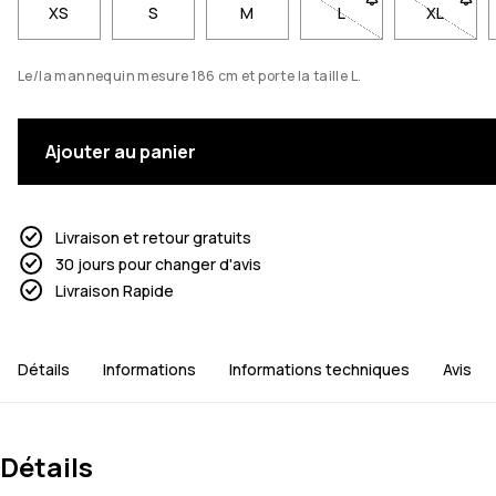
XS
S
M
L
- Taille L non disponi
XL
- Taille
Le/la mannequin mesure 186 cm et porte la taille L.
Ajouter au panier
Livraison et retour gratuits
30 jours pour changer d'avis
Livraison Rapide
Détails
Informations
Informations techniques
Avis
Détails