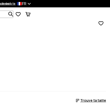
FR
mandes
 ton style
Recherche parmi 1 000+ produits
Trouve ta taille