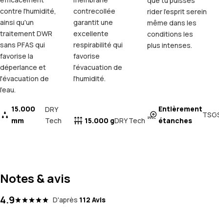
que tu puisses
contre l'humidité,
contrecollée
rider l'esprit serein
ainsi qu'un
garantit une
même dans les
traitement DWR
excellente
conditions les
sans PFAS qui
respirabilité qui
plus intenses.
favorise la
favorise
déperlance et
l'évacuation de
l'évacuation de
l'humidité.
l'eau.
15.000
Entièrement
DRY
TSG
mm
Tech
15.000 g
étanches
DRY Tech
Notes & avis
4.9
D'après
112 Avis