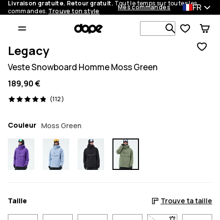
Livraison gratuite. Retour gratuit.
Tout le temps sur toutes les
FR
Mes commandes
commandes.
Trouve ton style
Recherche p
Legacy
Veste Snowboard Homme Moss Green
189,90 €
112 avis, 4.9/5
(112)
Couleur
Moss Green
Taille
Trouve ta taille