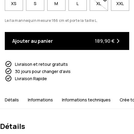
XS
S
M
L
XL
- Taille XL non di
XXL
Le/la mannequin mesure 186 cm et porte la taille L.
Ajouter au panier
189,90 €
Livraison et retour gratuits
30 jours pour changer d'avis
Livraison Rapide
Détails
Informations
Informations techniques
Crée t
Détails