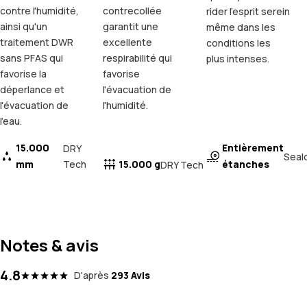
contre l'humidité,
contrecollée
rider l'esprit serein
ainsi qu'un
garantit une
même dans les
traitement DWR
excellente
conditions les
sans PFAS qui
respirabilité qui
plus intenses.
favorise la
favorise
déperlance et
l'évacuation de
l'évacuation de
l'humidité.
l'eau.
15.000
Entièrement
DRY
Seal
mm
Tech
15.000 g
étanches
DRY Tech
Notes & avis
4.8
D'après
293 Avis