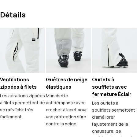
Détails
Ventilations
Guêtres de neige
Ourlets à
zippées à filets
élastiques
soufflets avec
fermeture Éclair
Les aérations zippées
Manchette
à filets permettent de
antidérapante avec
Les ourlets à
se rafraîchir très
crochet à lacet pour
soufflets permettent
facilement.
une protection sûre
d'améliorer
contre la neige.
l'ajustement de la
chaussure, de