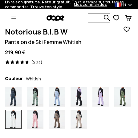
Livraison gratuite. Retour gratuit.
Tout le temps sur toutes les
FR
Mes commandes
commandes.
Trouve ton style
Recherche p
Notorious B.I.B W
Pantalon de Ski Femme Whitish
219,90 €
293 avis, 4.8/5
(293)
Couleur
Whitish