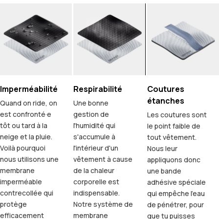
Imperméabilité
Respirabilité
Coutures
étanches
Quand on ride, on
Une bonne
est confronté·e
gestion de
Les coutures sont
tôt ou tard à la
l'humidité qui
le point faible de
neige et la pluie.
s'accumule à
tout vêtement.
Voilà pourquoi
l'intérieur d'un
Nous leur
nous utilisons une
vêtement à cause
appliquons donc
membrane
de la chaleur
une bande
imperméable
corporelle est
adhésive spéciale
contrecollée qui
indispensable.
qui empêche l'eau
protège
Notre système de
de pénétrer, pour
efficacement
membrane
que tu puisses