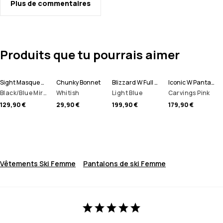
Plus de commentaires
Produits que tu pourrais aimer
Sight Masque de ski
Chunky Bonnet
Blizzard W Full Zip Veste Snowboard Femme
Iconic W Pantalon de Snowboard Femme
Black/Blue Mirror
Whitish
Light Blue
Carvings Pink
129,90 €
29,90 €
199,90 €
179,90 €
Vêtements Ski Femme
Pantalons de ski Femme