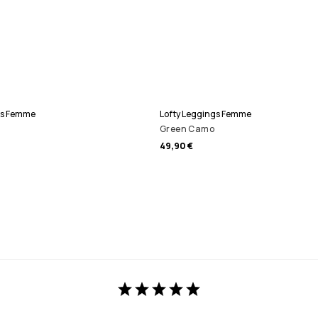
gs Femme
Lofty Leggings Femme
Green Camo
49,90 €