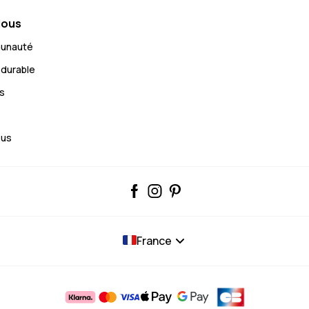
Nous
munauté
durable
s
ous
France