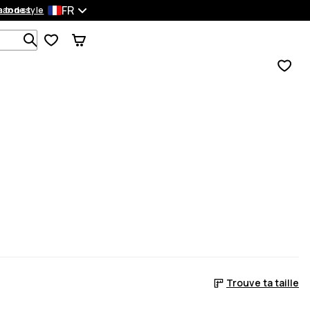
FR
mandes
 ton style
Recherche parmi 1 000+ produits
Trouve ta taille