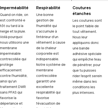
Imperméabilité
Respirabilité
Coutures
étanches
Quand on ride, on
Une bonne
est confronté·e
gestion de
Les coutures sont
tôt ou tard à la
l'humidité qui
le point faible de
neige et la pluie.
s'accumule à
tout vêtement.
Voilà pourquoi
l'intérieur d'un
Nous leur
nous utilisons une
vêtement à cause
appliquons donc
membrane
de la chaleur
une bande
imperméable
corporelle est
adhésive spéciale
contrecollée qui
indispensable.
qui empêche l'eau
protège
Notre système de
de pénétrer, pour
efficacement
membrane
que tu puisses
contre l'humidité,
contrecollée
rider l'esprit serein
ainsi qu'un
garantit une
même dans les
traitement DWR
excellente
conditions les
sans PFAS qui
respirabilité qui
plus intenses.
favorise la
favorise
déperlance et
l'évacuation de