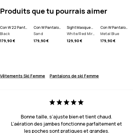
Produits que tu pourrais aimer
Con W 22 Pantalon de Ski Femme
Con W Pantalon de Ski Femme
Sight Masque de ski
Con W Pantalon de Ski Femme
Black
Sand
White/Red Mirror
Metal Blue
179,90 €
179,90 €
129,90 €
179,90 €
Vêtements Ski Femme
Pantalons de ski Femme
Bonne taille, s’ajuste bien et tient chaud.
L’aération des jambes fonctionne parfaitement et
les poches sont pratiques et grandes.