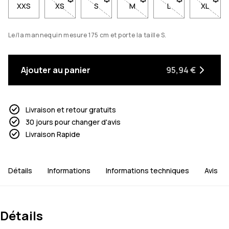
XXS
XS
- Taille XS non disponible. Clique pour être averti
S
- Taille S non disponible. Clique pour ê
M
- Taille M non disponible. Cl
L
- Taille L non dis
XL
- Taill
Le/la mannequin mesure 175 cm et porte la taille S.
Ajouter au panier
95,94 €
Livraison et retour gratuits
30 jours pour changer d'avis
Livraison Rapide
Détails
Informations
Informations techniques
Avis
Détails