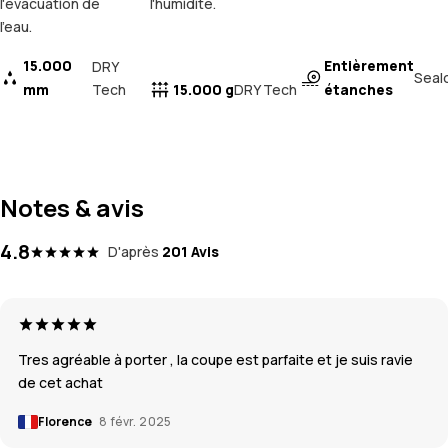
l'évacuation de
l'humidité.
l'eau.
15.000
Entièrement
DRY
Seal
mm
Tech
15.000 g
étanches
DRY Tech
Notes & avis
4.8
D'après
201 Avis
Tres agréable à porter , la coupe est parfaite et je suis ravie
de cet achat
Florence
8 févr. 2025