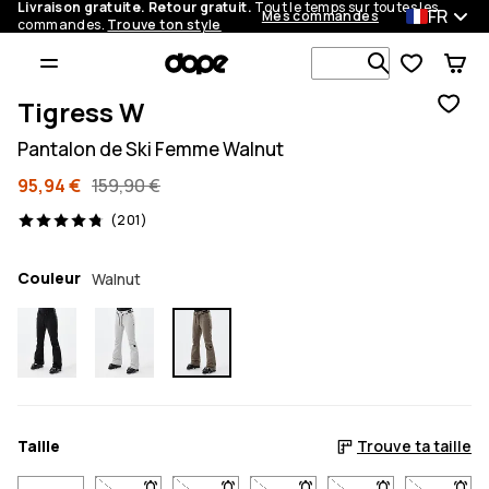
Livraison gratuite. Retour gratuit.
Tout le temps sur toutes les
FR
Mes commandes
commandes.
Trouve ton style
Recherche p
Tigress W
Pantalon de Ski Femme Walnut
95,94 €
159,90 €
201 avis, 4.8/5
(201)
Couleur
Walnut
Taille
Trouve ta taille