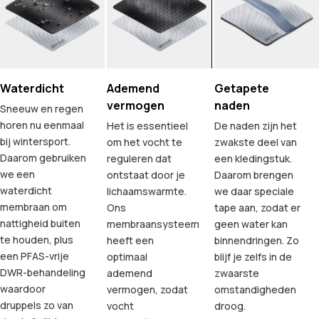
Waterdicht
Ademend
Getapete
vermogen
naden
Sneeuw en regen
horen nu eenmaal
Het is essentieel
De naden zijn het
bij wintersport.
om het vocht te
zwakste deel van
Daarom gebruiken
reguleren dat
een kledingstuk.
we een
ontstaat door je
Daarom brengen
waterdicht
lichaamswarmte.
we daar speciale
membraan om
Ons
tape aan, zodat er
nattigheid buiten
membraansysteem
geen water kan
te houden, plus
heeft een
binnendringen. Zo
een PFAS-vrije
optimaal
blijf je zelfs in de
DWR-behandeling
ademend
zwaarste
waardoor
vermogen, zodat
omstandigheden
druppels zo van
vocht
droog.