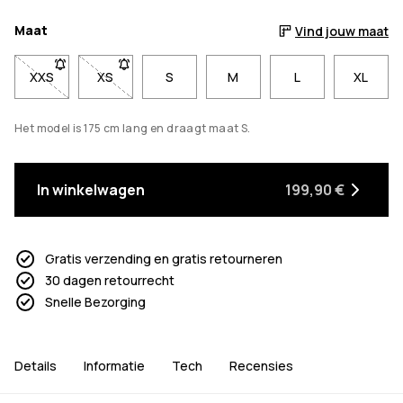
Maat
Vind jouw maat
XXS
- Maat XXS niet beschikbaar. Klik om op de hoogte te worde
XS
- Maat XS niet beschikbaar. Klik om op de hoogte
S
M
L
XL
Het model is 175 cm lang en draagt maat S.
In winkelwagen
199,90 €
Gratis verzending en gratis retourneren
30 dagen retourrecht
Snelle Bezorging
Details
Informatie
Tech
Recensies