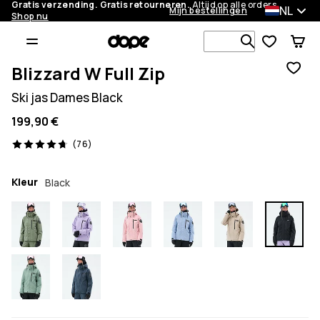
Gratis verzending. Gratis retourneren.
Altijd op alle orders.
NL
Mijn bestellingen
Shop nu
Zoek in 1 0
Blizzard W Full Zip
Ski jas Dames Black
199,90 €
76 beoordelingen, 4.7/5
(76)
Kleur
Black