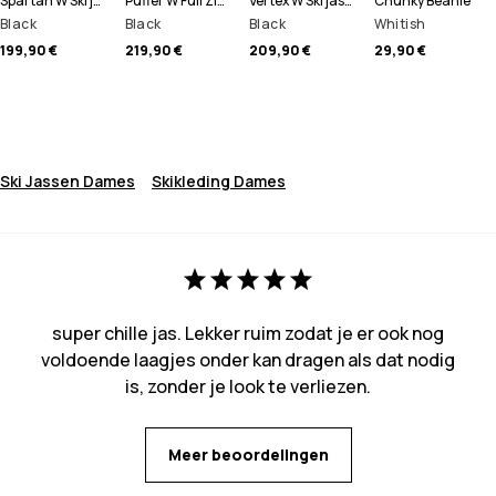
Spartan W Ski jas Dames
Puffer W Full Zip Ski jas Dames
Vertex W Ski jas Dames
Chunky Beanie
Black
Black
Black
Whitish
199,90 €
219,90 €
209,90 €
29,90 €
Ski Jassen Dames
Skikleding Dames
super chille jas. Lekker ruim zodat je er ook nog
voldoende laagjes onder kan dragen als dat nodig
is, zonder je look te verliezen.
Meer beoordelingen