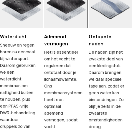
Waterdicht
Ademend
Getapete
vermogen
naden
Sneeuw en regen
horen nu eenmaal
Het is essentieel
De naden zijn het
bij wintersport.
om het vocht te
zwakste deel van
Daarom gebruiken
reguleren dat
een kledingstuk.
we een
ontstaat door je
Daarom brengen
waterdicht
lichaamswarmte.
we daar speciale
membraan om
Ons
tape aan, zodat er
nattigheid buiten
membraansysteem
geen water kan
te houden, plus
heeft een
binnendringen. Zo
een PFAS-vrije
optimaal
blijf je zelfs in de
DWR-behandeling
ademend
zwaarste
waardoor
vermogen, zodat
omstandigheden
druppels zo van
vocht
droog.