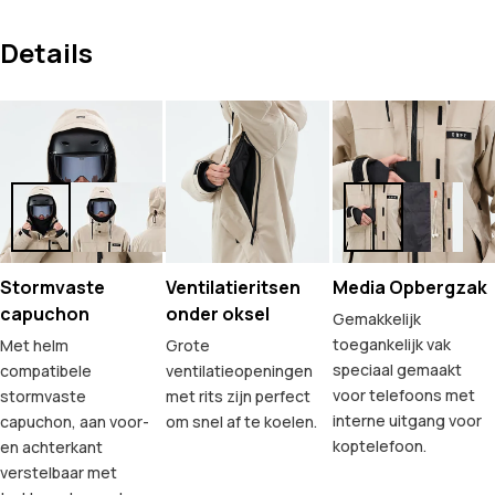
Details
Stormvaste
Ventilatieritsen
Media Opbergzak
capuchon
onder oksel
Gemakkelijk
toegankelijk vak
Met helm
Grote
speciaal gemaakt
compatibele
ventilatieopeningen
voor telefoons met
stormvaste
met rits zijn perfect
interne uitgang voor
capuchon, aan voor-
om snel af te koelen.
koptelefoon.
en achterkant
verstelbaar met