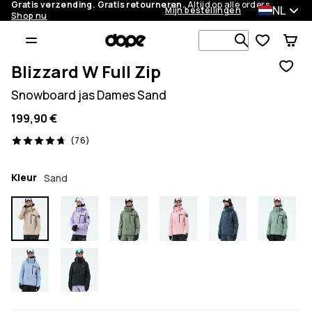
Gratis verzending. Gratis retourneren.
Altijd op alle orders.
NL
Mijn bestellingen
Shop nu
Zoek in 1 0
Blizzard W Full Zip
Snowboard jas Dames Sand
199,90 €
76 beoordelingen, 4.7/5
(76)
Kleur
Sand