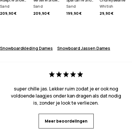
Adept W Snowboard jas Dames
Vertex W Snowboard jas Dames
Spartan W Snowboard jas Dames
Chunky Beanie
Sand
Sand
Sand
Whitish
209,90 €
209,90 €
199,90 €
29,90 €
Snowboardkleding Dames
Snowboard Jassen Dames
super chille jas. Lekker ruim zodat je er ook nog
voldoende laagjes onder kan dragen als dat nodig
is, zonder je look te verliezen.
Meer beoordelingen