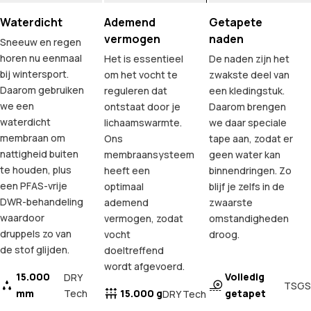
Waterdicht
Ademend
Getapete
vermogen
naden
Sneeuw en regen
horen nu eenmaal
Het is essentieel
De naden zijn het
bij wintersport.
om het vocht te
zwakste deel van
Daarom gebruiken
reguleren dat
een kledingstuk.
we een
ontstaat door je
Daarom brengen
waterdicht
lichaamswarmte.
we daar speciale
membraan om
Ons
tape aan, zodat er
nattigheid buiten
membraansysteem
geen water kan
te houden, plus
heeft een
binnendringen. Zo
een PFAS-vrije
optimaal
blijf je zelfs in de
DWR-behandeling
ademend
zwaarste
waardoor
vermogen, zodat
omstandigheden
druppels zo van
vocht
droog.
de stof glijden.
doeltreffend
wordt afgevoerd.
15.000
Volledig
DRY
TSGS
mm
Tech
15.000 g
getapet
DRY Tech