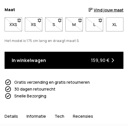
Maat
Vind jouw maat
XXS
- Maat XXS niet beschikbaar. Klik om op de hoogte te worde
XS
- Maat XS niet beschikbaar. Klik om op de hoogte
S
- Maat S niet beschikbaar. Klik om op 
M
- Maat M niet beschikbaar. 
L
- Maat L niet bes
XL
Het model is 175 cm lang en draagt maat S.
In winkelwagen
159,90 €
Gratis verzending en gratis retourneren
30 dagen retourrecht
Snelle Bezorging
Details
Informatie
Tech
Recensies