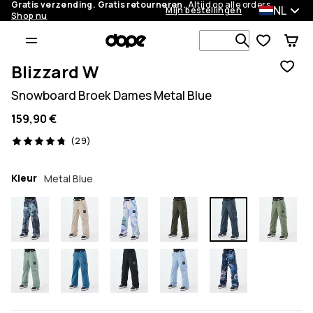
Gratis verzending. Gratis retourneren.
Altijd op alle orders.
NL
Mijn bestellingen
Shop nu
Zoek in 1 0
Blizzard W
Snowboard Broek Dames Metal Blue
159,90 €
29 beoordelingen, 4.8/5
(29)
Kleur
Metal Blue