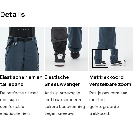
Details
Elastische riem en
Elastische
Met trekkoord
tailleband
Sneeuwvanger
verstelbare zoom
De perfecte fit met
Antislip broekspijp
Pas je pasvorm aan
een super
met haak voor een
met het
comfortable
zekere bescherming
geïntegreerde
elastische riem.
tegen sneeuw.
trekkoord.