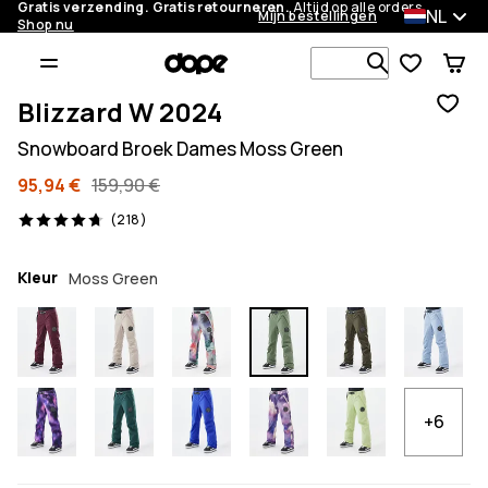
Gratis verzending. Gratis retourneren.
Altijd op alle orders.
NL
Mijn bestellingen
Shop nu
Zoek in 1 0
Blizzard W 2024
Snowboard Broek Dames Moss Green
95,94 €
159,90 €
218 beoordelingen, 4.7/5
(218)
Kleur
Moss Green
+6