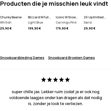
Producten die je misschien leuk vindt
Chunky Beanie
Blizzard W Full Zip Snowboard jas Dames
Iconic W Snowboard Broek Dames
2X-Up Knitted Skimasker
Whitish
Light Blue
Carvings Pink
Sand
29,90 €
199,90 €
179,90 €
29,90 €
Snowboardkleding Dames
Snowboard Broeken Dames
super chille jas. Lekker ruim zodat je er ook nog
voldoende laagjes onder kan dragen als dat nodig
is, zonder je look te verliezen.