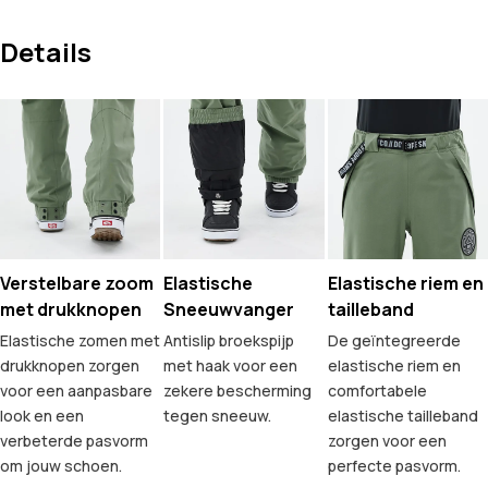
Details
Verstelbare zoom
Elastische
Elastische riem en
met drukknopen
Sneeuwvanger
tailleband
Elastische zomen met
Antislip broekspijp
De geïntegreerde
drukknopen zorgen
met haak voor een
elastische riem en
voor een aanpasbare
zekere bescherming
comfortabele
look en een
tegen sneeuw.
elastische tailleband
verbeterde pasvorm
zorgen voor een
om jouw schoen.
perfecte pasvorm.