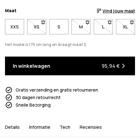
Maat
Vind jouw maat
XXS
XS
- Maat XS niet beschikbaar. Klik om op de hoogte
S
M
- Maat M niet beschikbaar. 
L
- Maat L niet bes
XL
- Maat
Het model is 175 cm lang en draagt maat S.
In winkelwagen
95,94 €
Gratis verzending en gratis retourneren
30 dagen retourrecht
Snelle Bezorging
Details
Informatie
Tech
Recensies