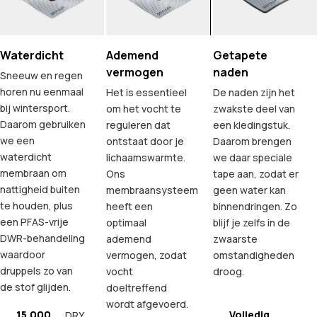
Waterdicht
Ademend
Getapete
vermogen
naden
Sneeuw en regen
horen nu eenmaal
Het is essentieel
De naden zijn het
bij wintersport.
om het vocht te
zwakste deel van
Daarom gebruiken
reguleren dat
een kledingstuk.
we een
ontstaat door je
Daarom brengen
waterdicht
lichaamswarmte.
we daar speciale
membraan om
Ons
tape aan, zodat er
nattigheid buiten
membraansysteem
geen water kan
te houden, plus
heeft een
binnendringen. Zo
een PFAS-vrije
optimaal
blijf je zelfs in de
DWR-behandeling
ademend
zwaarste
waardoor
vermogen, zodat
omstandigheden
druppels zo van
vocht
droog.
de stof glijden.
doeltreffend
wordt afgevoerd.
15.000
Volledig
DRY