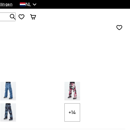
NL
llingen
Zoek in 1 000+ producten
+14