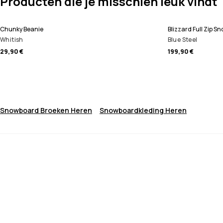
Producten die je misschien leuk vindt
Chunky Beanie
Blizzard Full Zip S
Whitish
Blue Steel
29,90 €
199,90 €
Snowboard Broeken Heren
Snowboardkleding Heren