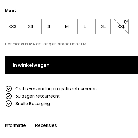
Maat
XXS
XS
S
M
L
XL
XXL
- Maat X
Het model is 184 cm lang en draagt maat M.
In winkelwagen
Gratis verzending en gratis retourneren
30 dagen retourrecht
Snelle Bezorging
Informatie
Recensies