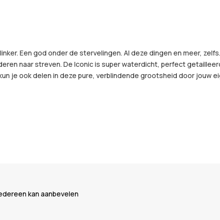
tblinker. Een god onder de stervelingen. Al deze dingen en meer, zel
nderen naar streven. De Iconic is super waterdicht, perfect getaill
u kun je ook delen in deze pure, verblindende grootsheid door jouw ei
 iedereen kan aanbevelen