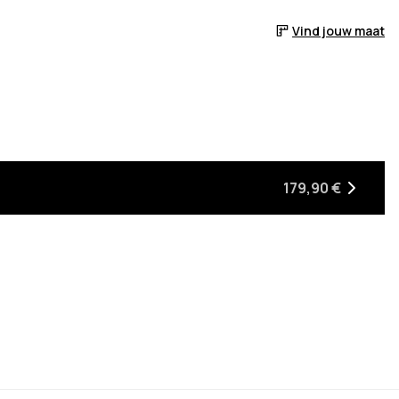
Vind jouw maat
eer het weer op voorraad is
179,90 €