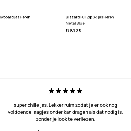
nowboard jas Heren
Blizzard Full Zip Ski jas Heren
Metal Blue
199,90 €
super chille jas. Lekker ruim zodat je er ook nog
voldoende laagjes onder kan dragen als dat nodig is,
zonder je look te verliezen.