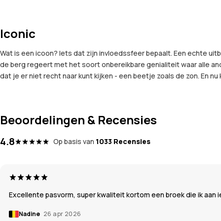
Iconic
Wat is een icoon? Iets dat zijn invloedssfeer bepaalt. Een echte ui
de berg regeert met het soort onbereikbare genialiteit waar alle a
dat je er niet recht naar kunt kijken - een beetje zoals de zon. En n
Beoordelingen & Recensies
4.8
Op basis van
1033 Recensies
Excellente pasvorm, super kwaliteit kortom een broek die ik aan
Nadine
26 apr 2026