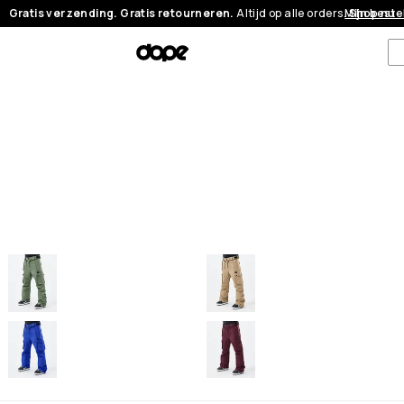
Gratis verzending. Gratis retourneren.
Altijd op alle orders.
Mijn beste
Shop nu