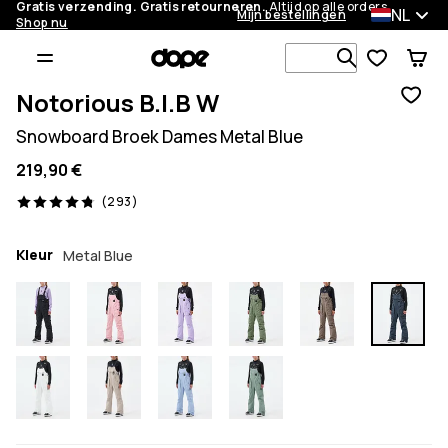
Gratis verzending. Gratis retourneren.
Altijd op alle orders.
NL
Mijn bestellingen
Shop nu
Zoek in 1 0
Notorious B.I.B W
Snowboard Broek Dames Metal Blue
219,90 €
293 beoordelingen, 4.8/5
(293)
Kleur
Metal Blue