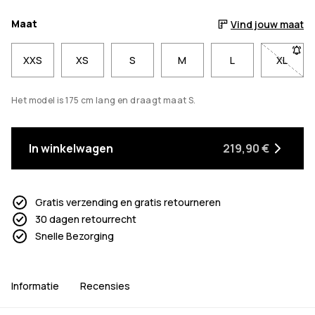
Maat
Vind jouw maat
XXS
XS
S
M
L
XL
- Maat
Het model is 175 cm lang en draagt maat S.
In winkelwagen
219,90 €
Gratis verzending en gratis retourneren
30 dagen retourrecht
Snelle Bezorging
Informatie
Recensies