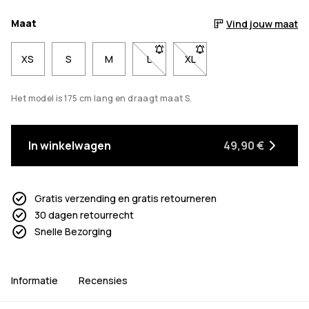
Maat
Vind jouw maat
XS
S
M
L
- Maat L niet beschikbaar. Klik om
XL
- Maat XL niet beschikbaa
Het model is 175 cm lang en draagt maat S.
In winkelwagen
49,90 €
Gratis verzending en gratis retourneren
30 dagen retourrecht
Snelle Bezorging
Informatie
Recensies