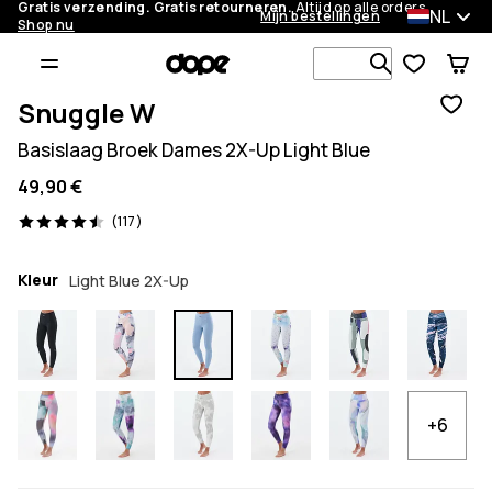
Gratis verzending. Gratis retourneren.
Altijd op alle orders.
NL
Mijn bestellingen
Shop nu
Zoek in 1 0
Snuggle W
Basislaag Broek Dames 2X-Up Light Blue
49,90 €
117 beoordelingen, 4.5/5
(117)
Kleur
Light Blue 2X-Up
+6