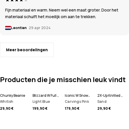
Fijn materiaal en warm. Neem wel een maat groter. Door het
materiaal schuift het moeilijk om aan te trekken.
Leontien
29 apr 2024
Meer beoordelingen
Producten die je misschien leuk vindt
Chunky Beanie
Blizzard W Full Zip Snowboard jas Dames
Iconic W Snowboard Broek Dames
2X-Up Knitted Skimasker
Whitish
Light Blue
Carvings Pink
Sand
29,90 €
199,90 €
179,90 €
29,90 €