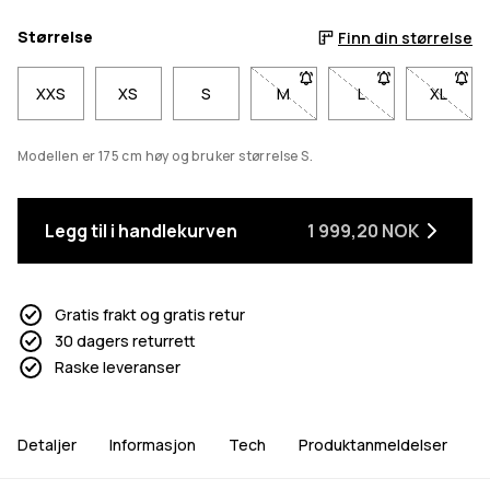
Størrelse
Finn din størrelse
XXS
XS
S
M
- Størrelse M er ikke tilgjenge
L
- Størrelse L er ikk
XL
- Størr
Modellen er 175 cm høy og bruker størrelse S.
Legg til i handlekurven
1 999,20 NOK
Gratis frakt og gratis retur
30 dagers returrett
Raske leveranser
Detaljer
Informasjon
Tech
Produktanmeldelser