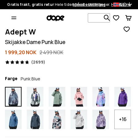
NO
Gratis frakt, gratis retur
Hele tiden på alle bestillinger.
Mine bestillinger
Handle nå
Søk blant 1
Adept W
Skijakke Dame Punk Blue
1 999,20 NOK
2 499 NOK
2699 anmeldelser, 4.8/5
(2699)
Farge
Punk Blue
+16