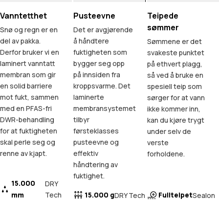
Vanntetthet
Pusteevne
Teipede
sømmer
Snø og regn er en
Det er avgjørende
del av pakka.
å håndtere
Sømmene er det
Derfor bruker vi en
fuktigheten som
svakeste punktet
laminert vanntatt
bygger seg opp
på ethvert plagg,
membran som gir
på innsiden fra
så ved å bruke en
en solid barriere
kroppsvarme. Det
spesiell teip som
mot fukt, sammen
laminerte
sørger for at vann
med en PFAS-fri
membransystemet
ikke kommer inn,
DWR-behandling
tilbyr
kan du kjøre trygt
for at fuktigheten
førsteklasses
under selv de
skal perle seg og
pusteevne og
verste
renne av kjapt.
effektiv
forholdene.
håndtering av
fuktighet.
15.000
DRY
mm
Tech
15.000 g
Fullteipet
DRY Tech
Sealon