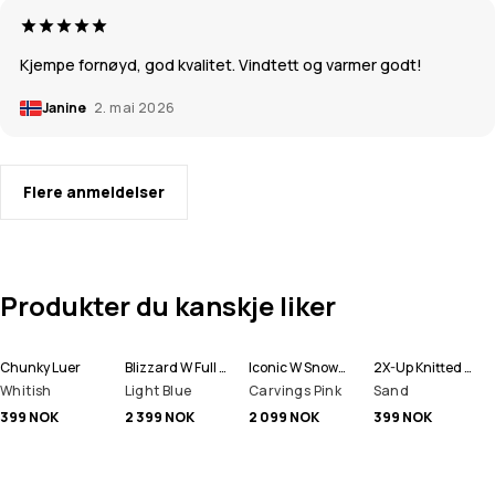
Kjempe fornøyd, god kvalitet. Vindtett og varmer godt!
Janine
2. mai 2026
Flere anmeldelser
Produkter du kanskje liker
Chunky Luer
Blizzard W Full Zip Snowboardjakke Dame
Iconic W Snowboardbukse Dame
2X-Up Knitted Ansiktsmasker
Whitish
Light Blue
Carvings Pink
Sand
399 NOK
2 399 NOK
2 099 NOK
399 NOK