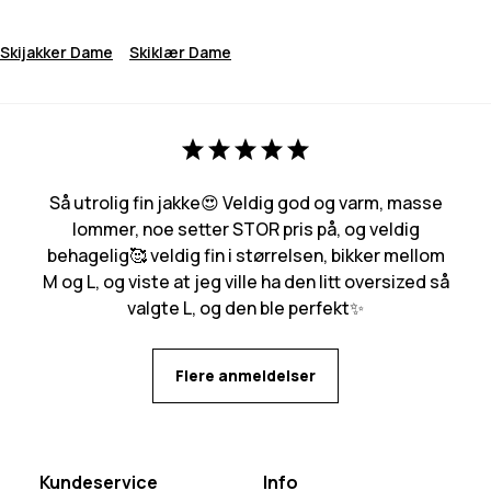
Skijakker Dame
Skiklær Dame
Så utrolig fin jakke😍 Veldig god og varm, masse
lommer, noe setter STOR pris på, og veldig
behagelig🥰 veldig fin i størrelsen, bikker mellom
M og L, og viste at jeg ville ha den litt oversized så
valgte L, og den ble perfekt✨
Flere anmeldelser
Kundeservice
Info