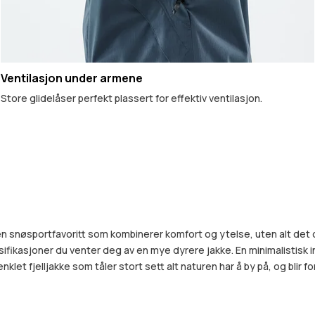
Ventilasjon under armene
Store glidelåser perfekt plassert for effektiv ventilasjon.
n er en snøsportfavoritt som kombinerer komfort og ytelse, uten alt de
ifikasjoner du venter deg av en mye dyrere jakke. En minimalistisk in
et fjelljakke som tåler stort sett alt naturen har å by på, og blir fo