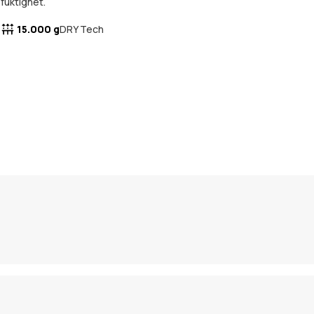
fuktighet.
15.000 g
DRY Tech