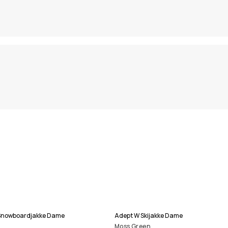
p Snowboardjakke Dame
Adept W Skijakke Dame
Moss Green