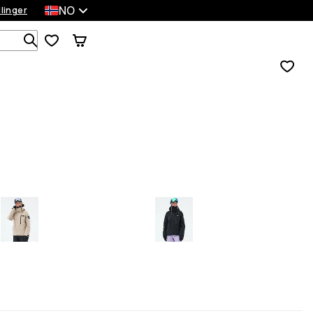
NO
llinger
Søk blant 1 000+ produkter