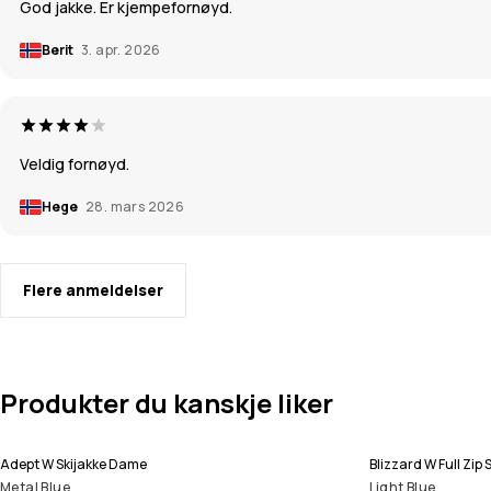
God jakke. Er kjempefornøyd.
Berit
3. apr. 2026
Veldig fornøyd.
Hege
28. mars 2026
Flere anmeldelser
Produkter du kanskje liker
Adept W Skijakke Dame
Blizzard W Full Zi
Metal Blue
Light Blue