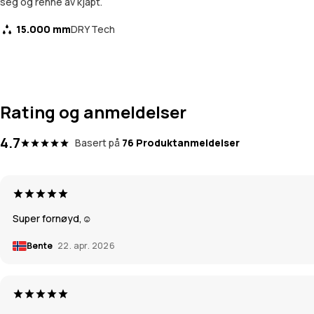
seg og renne av kjapt.
15.000 mm
DRY Tech
Rating og anmeldelser
4.7
Basert på
76 Produktanmeldelser
Super fornøyd,☺️
Bente
22. apr. 2026