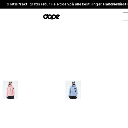
Gratis frakt, gratis retur
Hele tiden på alle bestillinger.
Handle nå
Mine besti