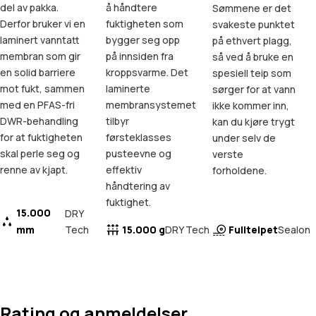
del av pakka.
å håndtere
Sømmene er det
Derfor bruker vi en
fuktigheten som
svakeste punktet
laminert vanntatt
bygger seg opp
på ethvert plagg,
membran som gir
på innsiden fra
så ved å bruke en
en solid barriere
kroppsvarme. Det
spesiell teip som
mot fukt, sammen
laminerte
sørger for at vann
med en PFAS-fri
membransystemet
ikke kommer inn,
DWR-behandling
tilbyr
kan du kjøre trygt
for at fuktigheten
førsteklasses
under selv de
skal perle seg og
pusteevne og
verste
renne av kjapt.
effektiv
forholdene.
håndtering av
fuktighet.
15.000
DRY
mm
Tech
15.000 g
Fullteipet
DRY Tech
Sealon
Rating og anmeldelser