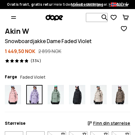
NO
Gratis frakt, gratis retur
Hele tiden på alle bestillinger.
Mine bestillinger
Handle nå
Søk blant 1
Akin W
Snowboardjakke Dame Faded Violet
1 449,50 NOK
2 899 NOK
334 anmeldelser, 4.9/5
(334)
Farge
Faded Violet
Størrelse
Finn din størrelse