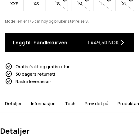
XXS
XS
S
- Størrelse S er ikke tilgjengelig. Klikk fo
M
- Størrelse M er ikke tilgjenge
L
- Størrelse L er ikk
XL
- Størr
Modellen er 175 cm høy og bruker størrelse S.
Legg til i handlekurven
1 449,50 NOK
Gratis frakt og gratis retur
30 dagers returrett
Raske leveranser
Detaljer
Informasjon
Tech
Prøv det på
Produktan
Detaljer