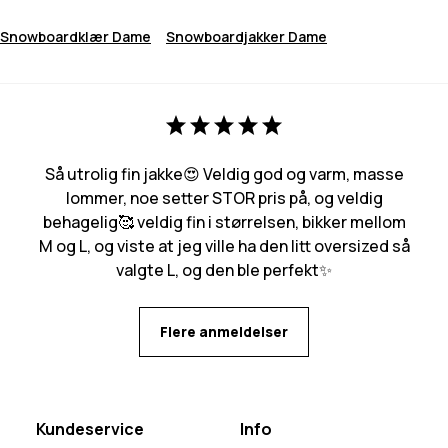
Snowboardklær Dame
Snowboardjakker Dame
Så utrolig fin jakke😍 Veldig god og varm, masse
lommer, noe setter STOR pris på, og veldig
behagelig🥰 veldig fin i størrelsen, bikker mellom
M og L, og viste at jeg ville ha den litt oversized så
valgte L, og den ble perfekt✨
Flere anmeldelser
Kundeservice
Info