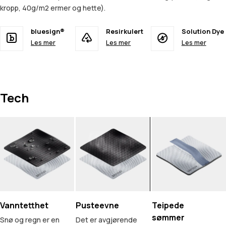
kropp, 40g/m2 ermer og hette).
bluesign®
Resirkulert
Solution Dye
Les mer
Les mer
Les mer
Tech
Vanntetthet
Pusteevne
Teipede
sømmer
Snø og regn er en
Det er avgjørende