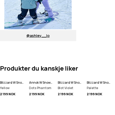
@ashley__lo
Produkter du kanskje liker
Blizzard W Snowboardjakke Dame
Annok W Snowboardjakke Dame
Blizzard W Snowboardjakke Dame
Blizzard W Snowboardjakke Dame
Yellow
Dots Phantom
Blot Violet
Palette
2 199 NOK
2 199 NOK
2 199 NOK
2 199 NOK