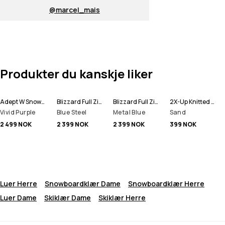
@marcel_mais
Produkter du kanskje liker
Adept W Snowboardjakke Dame
Blizzard Full Zip Snowboardjakke Herre
Blizzard Full Zip Skijakke Herre
2X-Up Knitted Ansiktsmasker
Vivid Purple
Blue Steel
Metal Blue
Sand
2 499 NOK
2 399 NOK
2 399 NOK
399 NOK
Luer Herre
Snowboardklær Dame
Snowboardklær Herre
Luer Dame
Skiklær Dame
Skiklær Herre