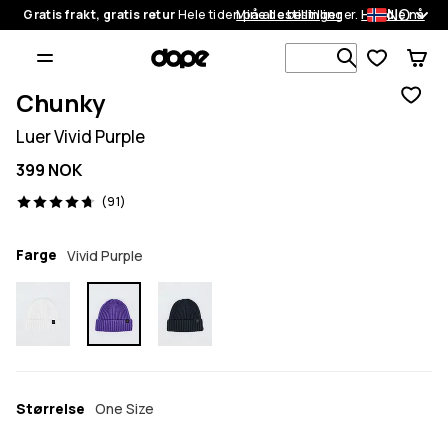
NO
Gratis frakt, gratis retur
Hele tiden på alle bestillinger.
Mine bestillinger
Handle nå
Søk blant 1
Chunky
Luer Vivid Purple
399 NOK
91 anmeldelser, 4.7/5
(91)
Farge
Vivid Purple
Størrelse
One Size