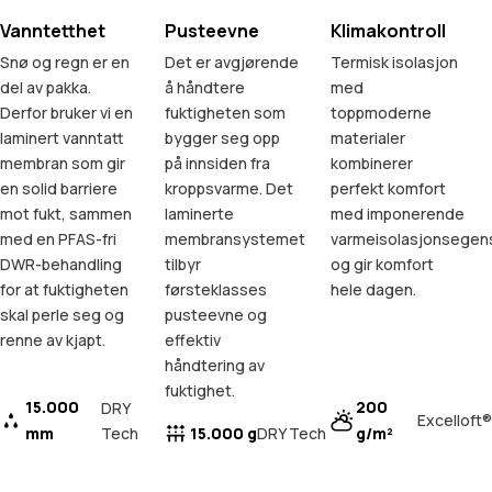
Vanntetthet
Pusteevne
Klimakontroll
Snø og regn er en
Det er avgjørende
Termisk isolasjon
del av pakka.
å håndtere
med
Derfor bruker vi en
fuktigheten som
toppmoderne
laminert vanntatt
bygger seg opp
materialer
membran som gir
på innsiden fra
kombinerer
en solid barriere
kroppsvarme. Det
perfekt komfort
mot fukt, sammen
laminerte
med imponerende
med en PFAS-fri
membransystemet
varmeisolasjonsegen
DWR-behandling
tilbyr
og gir komfort
for at fuktigheten
førsteklasses
hele dagen.
skal perle seg og
pusteevne og
renne av kjapt.
effektiv
håndtering av
fuktighet.
15.000
200
DRY
Excelloft®
mm
Tech
15.000 g
g/m²
DRY Tech