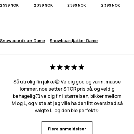
2 599 NOK
2 399 NOK
2 599 NOK
2 399 NOK
Snowboardklær Dame
Snowboardjakker Dame
Så utrolig fin jakke😍 Veldig god og varm, masse
lommer, noe setter STOR pris på, og veldig
behagelig🥰 veldig fin i størrelsen, bikker mellom
M og L, og viste at jeg ville ha den litt oversized så
valgte L, og den ble perfekt✨
Flere anmeldelser