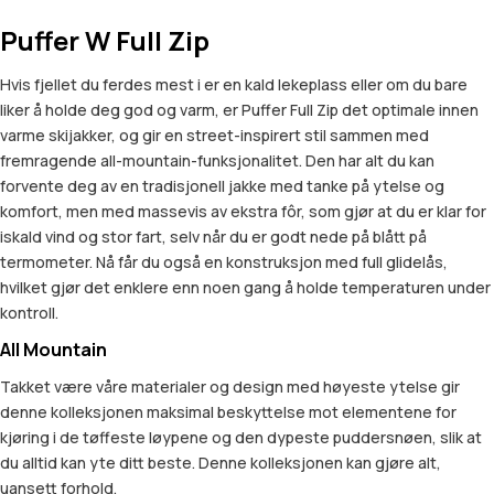
Puffer W Full Zip
Hvis fjellet du ferdes mest i er en kald lekeplass eller om du bare
liker å holde deg god og varm, er Puffer Full Zip det optimale innen
varme skijakker, og gir en street-inspirert stil sammen med
fremragende all-mountain-funksjonalitet. Den har alt du kan
forvente deg av en tradisjonell jakke med tanke på ytelse og
komfort, men med massevis av ekstra fôr, som gjør at du er klar for
iskald vind og stor fart, selv når du er godt nede på blått på
termometer. Nå får du også en konstruksjon med full glidelås,
hvilket gjør det enklere enn noen gang å holde temperaturen under
kontroll.
All Mountain
Takket være våre materialer og design med høyeste ytelse gir
denne kolleksjonen maksimal beskyttelse mot elementene for
kjøring i de tøffeste løypene og den dypeste puddersnøen, slik at
du alltid kan yte ditt beste. Denne kolleksjonen kan gjøre alt,
uansett forhold.