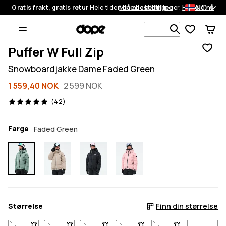
NO
Gratis frakt, gratis retur
Hele tiden på alle bestillinger.
Mine bestillinger
Handle nå
Søk blant 1
Puffer W Full Zip
Snowboardjakke Dame Faded Green
1 559,40 NOK
2 599 NOK
42 anmeldelser, 4.9/5
(42)
Farge
Faded Green
Størrelse
Finn din størrelse