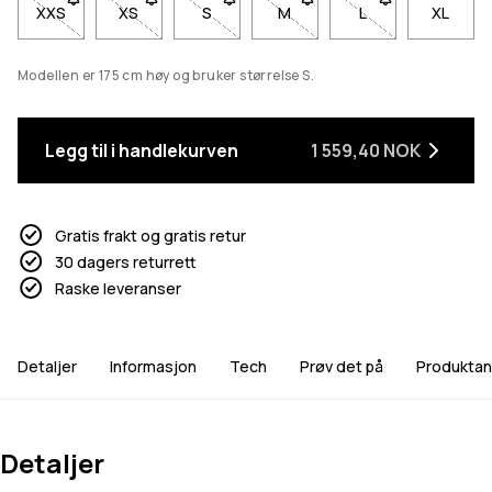
XXS
- Størrelse XXS er ikke tilgjengelig. Klikk for å bli varslet når d
XS
- Størrelse XS er ikke tilgjengelig. Klikk for å bli va
S
- Størrelse S er ikke tilgjengelig. Klikk fo
M
- Størrelse M er ikke tilgjenge
L
- Størrelse L er ikk
XL
Modellen er 175 cm høy og bruker størrelse S.
Legg til i handlekurven
1 559,40 NOK
Gratis frakt og gratis retur
30 dagers returrett
Raske leveranser
Detaljer
Informasjon
Tech
Prøv det på
Produktan
Detaljer