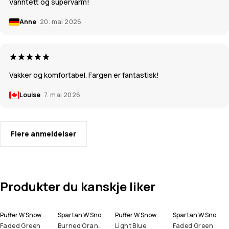
Vanntett og supervarm!
Anne
20. mai 2026
Vakker og komfortabel. Fargen er fantastisk!
Louise
7. mai 2026
Flere anmeldelser
Produkter du kanskje liker
Puffer W Snowboardjakke Dame
Spartan W Snowboardjakke Dame
Puffer W Snowboardjakke Dame
Spartan W Snowboardjakke Dame
Faded Green
Burned Orange
Light Blue
Faded Green