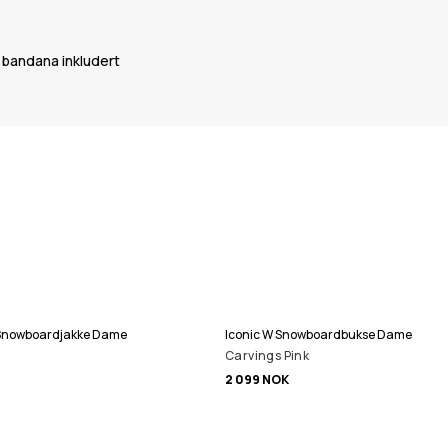
n bandana inkludert
p Snowboardjakke Dame
Iconic W Snowboardbukse Dame
Carvings Pink
2 099 NOK