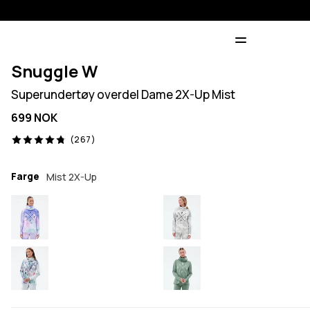
Snuggle W
Superundertøy overdel Dame 2X-Up Mist
699 NOK
267 anmeldelser, 4.8/5
(267)
Farge
Mist 2X-Up