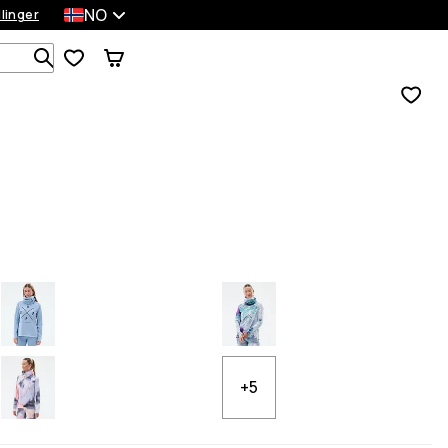
NO
llinger
Søk blant 1 000+ produkter
+5