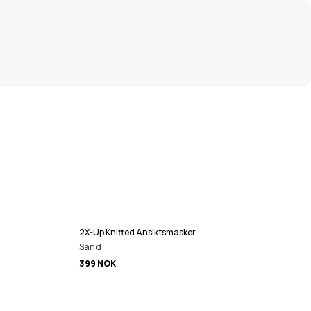
2X-Up Knitted Ansiktsmasker
Sand
399 NOK