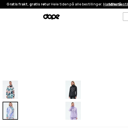
Gratis frakt, gratis retur
Hele tiden på alle bestillinger.
Handle nå
Mine besti