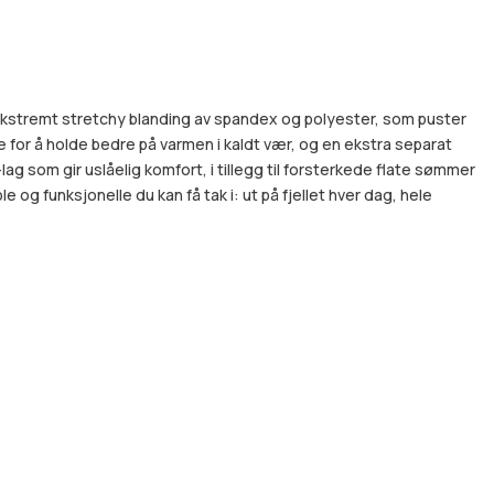
ekstremt stretchy blanding av spandex og polyester, som puster
e for å holde bedre på varmen i kaldt vær, og en ekstra separat
ag som gir uslåelig komfort, i tillegg til forsterkede flate sømmer
og funksjonelle du kan få tak i: ut på fjellet hver dag, hele