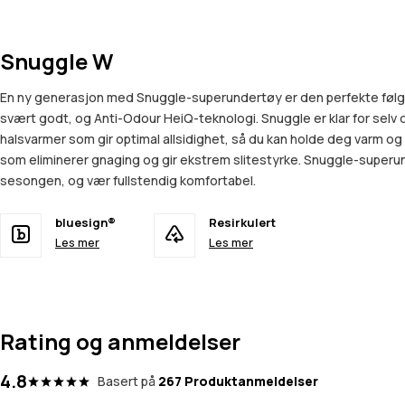
Snuggle W
En ny generasjon med Snuggle-superundertøy er den perfekte følge
svært godt, og Anti-Odour HeiQ-teknologi. Snuggle er klar for selv 
halsvarmer som gir optimal allsidighet, så du kan holde deg varm og g
som eliminerer gnaging og gir ekstrem slitestyrke. Snuggle-superunder
sesongen, og vær fullstendig komfortabel.
bluesign®
Resirkulert
Les mer
Les mer
Rating og anmeldelser
4.8
Basert på
267 Produktanmeldelser