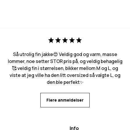
Så utrolig fin jakke😍 Veldig god og varm, masse
lommer, noe setter STOR pris på, og veldig behagelig
🥰 veldig fin i størrelsen, bikker mellom M og L, og
viste at jeg ville ha den litt oversized så valgte L, og
den ble perfekt✨
Flere anmeldelser
Info