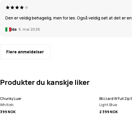
Den er veldig behagelig, men for løs. Også veldig søt at det er e
Ida
8. mai 2026
Flere anmeldelser
Produkter du kanskje liker
Chunky Luer
Blizzard W Full Zi
Whitish
Light Blue
399 NOK
2 399 NOK