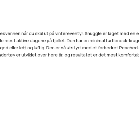
svennen når du skal ut på vintereventyr. Snuggle er laget med en 
de mest aktive dagene på fjellet. Den har en minimal turtleneck-krag
od eller lett og luftig. Den er nå utstyrt med et forbedret Peached-l
tøy er utviklet over flere år, og resultatet er det mest komfortable 