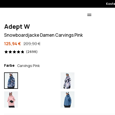
Koste
Adept W
Snowboardjacke Damen Carvings Pink
125,94 €
209,90 €
2698 Reviews, 4.8/5
(2698)
Farbe
Carvings Pink