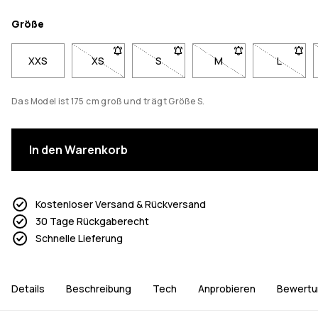
Größe
XXS
XS
- Größe XS nicht verfügbar. Klicke, um benachri
S
- Größe S nicht verfügbar. Klicke,
M
- Größe M nicht verfü
L
- Größe 
Das Model ist 175 cm groß und trägt Größe S.
In den Warenkorb
Kostenloser Versand & Rückversand
30 Tage Rückgaberecht
Schnelle Lieferung
Details
Beschreibung
Tech
Anprobieren
Bewertu