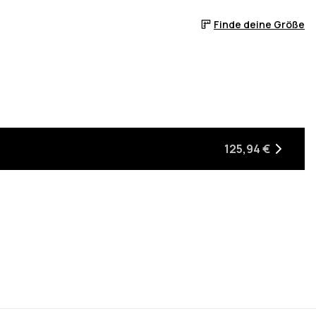
Finde deine Größe
 ist
er auf Lager ist
, wenn sie wieder auf Lager ist
125,94 €