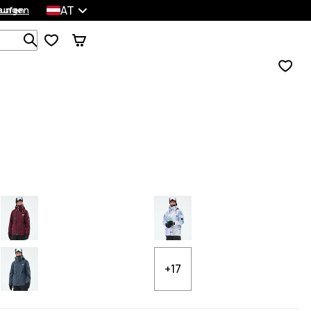
AT
lungen
kaufen
Durchsuche 1 000+ Produkte
+17