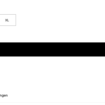
L nicht verfügbar. Klicke, um benachrichtigt zu werden, wenn sie wied
XL
ngen