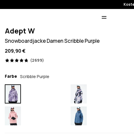
Koste
Adept W
Snowboardjacke Damen Scribble Purple
209,90 €
2699 Reviews, 4.8/5
(2699)
Farbe
Scribble Purple