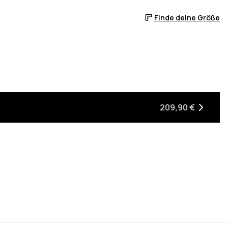
Finde deine Größe
er auf Lager ist
209,90 €