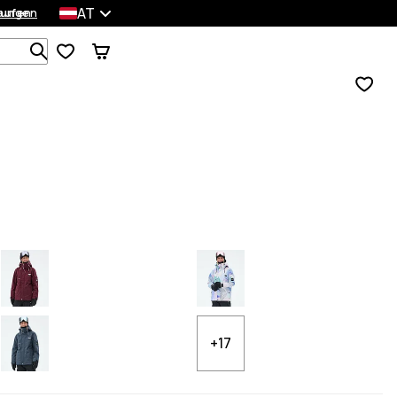
AT
lungen
kaufen
Durchsuche 1 000+ Produkte
+17