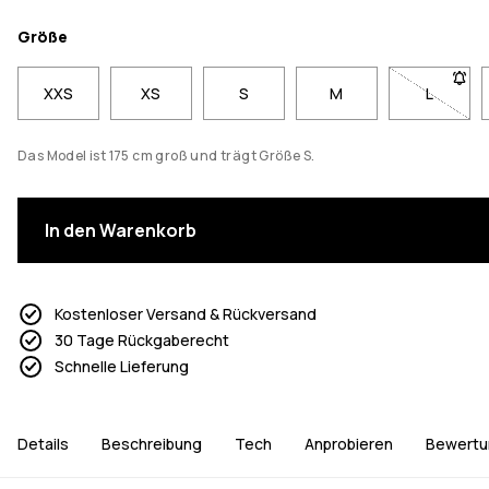
Größe
XXS
XS
S
M
L
- Größe 
Das Model ist 175 cm groß und trägt Größe S.
In den Warenkorb
Kostenloser Versand & Rückversand
30 Tage Rückgaberecht
Schnelle Lieferung
Details
Beschreibung
Tech
Anprobieren
Bewertu