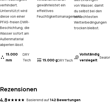
verhindert.
gewährleistet ein
von Wasser, damit
Unterstützt wird
effektives
du selbst bei den
diese von einer
Feuchtigkeitsmanagement.
schlechtesten
PFAS-freien DWR-
Wetterbedingungen
Beschichtung, die
trocken bleibst.
Wasser sofort am
Außenmaterial
abperlen lässt.
15.000
Vollständig
DRY
Sealo
mm
Tech
15.000 g
versiegelt
DRY Tech
Rezensionen
4.8
Basierend auf
142 Bewertungen