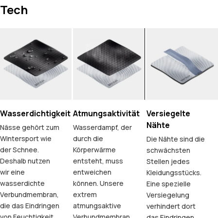
Tech
Wasserdichtigkeit
Atmungsaktivität
Versiegelte
Nähte
Nässe gehört zum
Wasserdampf, der
Wintersport wie
durch die
Die Nähte sind die
der Schnee.
Körperwärme
schwächsten
Deshalb nutzen
entsteht, muss
Stellen jedes
wir eine
entweichen
Kleidungsstücks.
wasserdichte
können. Unsere
Eine spezielle
Verbundmembran,
extrem
Versiegelung
die das Eindringen
atmungsaktive
verhindert dort
von Feuchtigkeit
Verbundmembran
das Eindringen