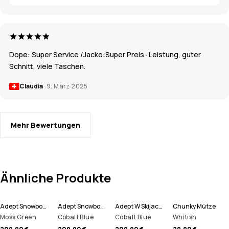
Dope: Super Service /Jacke:Super Preis- Leistung, guter
Schnitt, viele Taschen.
Claudia
9. März 2025
Mehr Bewertungen
Ähnliche Produkte
Adept Snowboardjacke Herren
Adept Snowboardjacke Herren
Adept W Skijacke Damen
Chunky Mütze
Moss Green
Cobalt Blue
Cobalt Blue
Whitish