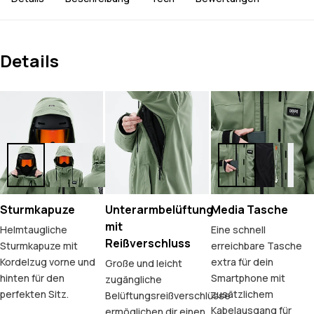
Details
Sturmkapuze
Unterarmbelüftung
Media Tasche
mit
Helmtaugliche
Eine schnell
Reißverschluss
Sturmkapuze mit
erreichbare Tasche
Kordelzug vorne und
extra für dein
Große und leicht
hinten für den
Smartphone mit
zugängliche
perfekten Sitz.
zusätzlichem
Belüftungsreißverschlüsse
Kabelausgang für
ermöglichen dir einen