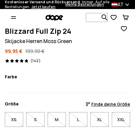
Kostenloser Versand und Rückversand.
Immer. Auf alle
AT
Meine Bestellungen
Bestellungen.
Jetzt kaufen
Durchsuche
Blizzard Full Zip 24
Skijacke Herren Moss Green
99,95 €
199,90 €
142 Reviews, 4.8/5
(142)
Farbe
Größe
Finde deine Größe
XS
S
M
L
XL
XXL