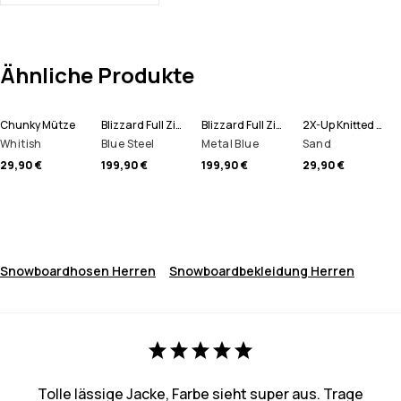
Ähnliche Produkte
Chunky Mütze
Blizzard Full Zip Snowboardjacke Herren
Blizzard Full Zip Skijacke Herren
2X-Up Knitted Schlauchtuch
Whitish
Blue Steel
Metal Blue
Sand
29,90 €
199,90 €
199,90 €
29,90 €
Snowboardhosen Herren
Snowboardbekleidung Herren
Tolle lässige Jacke, Farbe sieht super aus. Trage