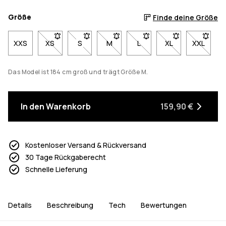
Größe
Finde deine Größe
XXS
XS
- Größe XS nicht verfügbar. Klicke, um benachrichtigt
S
- Größe S nicht verfügbar. Klicke, um benach
M
- Größe M nicht verfügbar. Klicke, 
L
- Größe L nicht verfügbar.
XL
- Größe XL nicht 
XXL
- Größe 
Das Model ist 184 cm groß und trägt Größe M.
In den Warenkorb
159,90 €
Kostenloser Versand & Rückversand
30 Tage Rückgaberecht
Schnelle Lieferung
Details
Beschreibung
Tech
Bewertungen