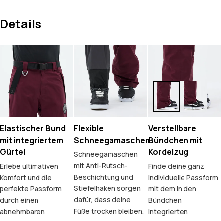
Details
Elastischer Bund
Flexible
Verstellbare
mit integriertem
Schneegamaschen
Bündchen mit
Gürtel
Kordelzug
Schneegamaschen
mit Anti-Rutsch-
Erlebe ultimativen
Finde deine ganz
Beschichtung und
Komfort und die
individuelle Passform
Stiefelhaken sorgen
perfekte Passform
mit dem in den
dafür, dass deine
durch einen
Bündchen
Füße trocken bleiben.
abnehmbaren
integrierten