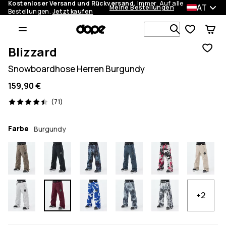
Kostenloser Versand und Rückversand.
Immer. Auf alle
AT
Meine Bestellungen
Bestellungen.
Jetzt kaufen
Durchsuche
Blizzard
Snowboardhose Herren Burgundy
159,90 €
71 Reviews, 4.4/5
(71)
Farbe
Burgundy
+2