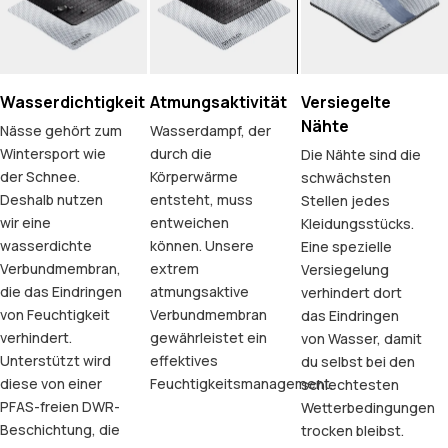
Wasserdichtigkeit
Atmungsaktivität
Versiegelte
Nähte
Nässe gehört zum
Wasserdampf, der
Wintersport wie
durch die
Die Nähte sind die
der Schnee.
Körperwärme
schwächsten
Deshalb nutzen
entsteht, muss
Stellen jedes
wir eine
entweichen
Kleidungsstücks.
wasserdichte
können. Unsere
Eine spezielle
Verbundmembran,
extrem
Versiegelung
die das Eindringen
atmungsaktive
verhindert dort
von Feuchtigkeit
Verbundmembran
das Eindringen
verhindert.
gewährleistet ein
von Wasser, damit
Unterstützt wird
effektives
du selbst bei den
diese von einer
Feuchtigkeitsmanagement.
schlechtesten
PFAS-freien DWR-
Wetterbedingungen
Beschichtung, die
trocken bleibst.