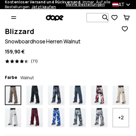
Kostenloser Versand und Rückversand.
Immer. Auf alle
AT
Meine Bestellungen
Bestellungen.
Jetzt kaufen
Durchsuche
Blizzard
Snowboardhose Herren Walnut
159,90 €
71 Reviews, 4.4/5
(71)
Farbe
Walnut
+2