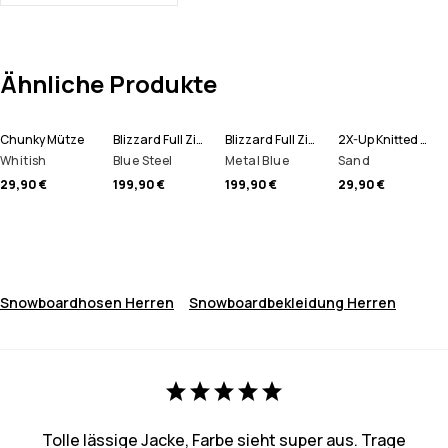
Ähnliche Produkte
Chunky Mütze
Blizzard Full Zip Snowboardjacke Herren
Blizzard Full Zip Skijacke Herren
2X-Up Knitted Schlauchtuch
Whitish
Blue Steel
Metal Blue
Sand
29,90 €
199,90 €
199,90 €
29,90 €
Snowboardhosen Herren
Snowboardbekleidung Herren
Tolle lässige Jacke, Farbe sieht super aus. Trage