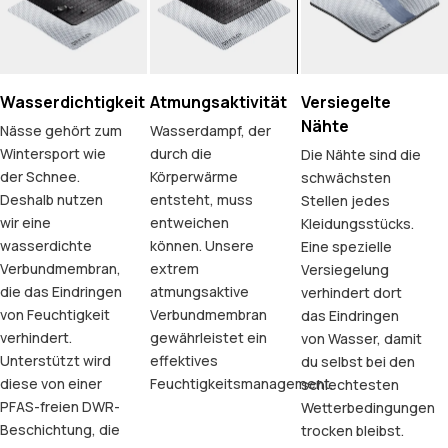
Wasserdichtigkeit
Atmungsaktivität
Versiegelte
Nähte
Nässe gehört zum
Wasserdampf, der
Wintersport wie
durch die
Die Nähte sind die
der Schnee.
Körperwärme
schwächsten
Deshalb nutzen
entsteht, muss
Stellen jedes
wir eine
entweichen
Kleidungsstücks.
wasserdichte
können. Unsere
Eine spezielle
Verbundmembran,
extrem
Versiegelung
die das Eindringen
atmungsaktive
verhindert dort
von Feuchtigkeit
Verbundmembran
das Eindringen
verhindert.
gewährleistet ein
von Wasser, damit
Unterstützt wird
effektives
du selbst bei den
diese von einer
Feuchtigkeitsmanagement.
schlechtesten
PFAS-freien DWR-
Wetterbedingungen
Beschichtung, die
trocken bleibst.