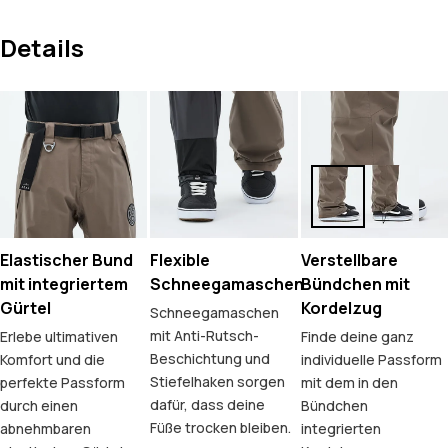
Details
Elastischer Bund
Flexible
Verstellbare
mit integriertem
Schneegamaschen
Bündchen mit
Gürtel
Kordelzug
Schneegamaschen
mit Anti-Rutsch-
Erlebe ultimativen
Finde deine ganz
Beschichtung und
Komfort und die
individuelle Passform
Stiefelhaken sorgen
perfekte Passform
mit dem in den
dafür, dass deine
durch einen
Bündchen
Füße trocken bleiben.
abnehmbaren
integrierten