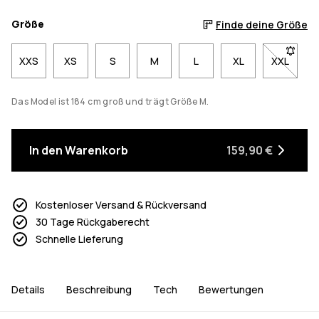
Größe
Finde deine Größe
XXS
XS
S
M
L
XL
XXL
- Größe 
Das Model ist 184 cm groß und trägt Größe M.
In den Warenkorb
159,90 €
Kostenloser Versand & Rückversand
30 Tage Rückgaberecht
Schnelle Lieferung
Details
Beschreibung
Tech
Bewertungen