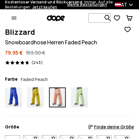
Kostenloser Versand und Rückversand.
Immer. Auf alle
AT
Meine Bestellungen
Bestellungen.
Jetzt kaufen
Durchsuche
Blizzard
Snowboardhose Herren Faded Peach
79,95 €
159,90 €
243 Reviews, 4.7/5
(243)
Farbe
Faded Peach
Größe
Finde deine Größe