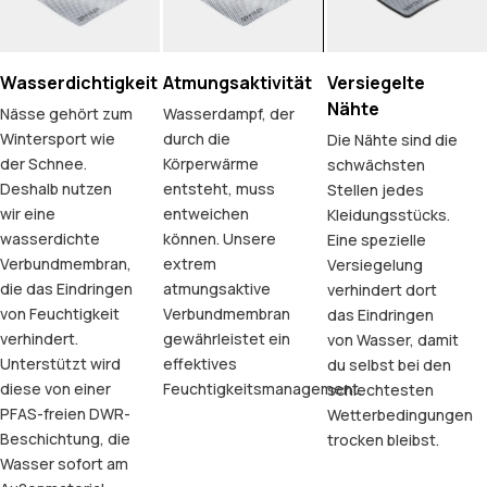
Wasserdichtigkeit
Atmungsaktivität
Versiegelte
Nähte
Nässe gehört zum
Wasserdampf, der
Wintersport wie
durch die
Die Nähte sind die
der Schnee.
Körperwärme
schwächsten
Deshalb nutzen
entsteht, muss
Stellen jedes
wir eine
entweichen
Kleidungsstücks.
wasserdichte
können. Unsere
Eine spezielle
Verbundmembran,
extrem
Versiegelung
die das Eindringen
atmungsaktive
verhindert dort
von Feuchtigkeit
Verbundmembran
das Eindringen
verhindert.
gewährleistet ein
von Wasser, damit
Unterstützt wird
effektives
du selbst bei den
diese von einer
Feuchtigkeitsmanagement.
schlechtesten
PFAS-freien DWR-
Wetterbedingungen
Beschichtung, die
trocken bleibst.
Wasser sofort am