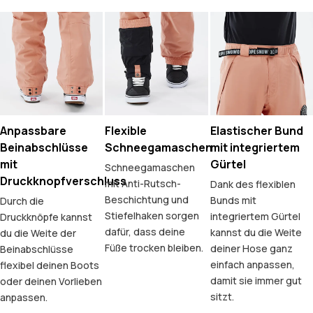
Anpassbare
Flexible
Elastischer Bund
Beinabschlüsse
Schneegamaschen
mit integriertem
mit
Gürtel
Schneegamaschen
Druckknopfverschluss
mit Anti-Rutsch-
Dank des flexiblen
Beschichtung und
Bunds mit
Durch die
Stiefelhaken sorgen
integriertem Gürtel
Druckknöpfe kannst
dafür, dass deine
kannst du die Weite
du die Weite der
Füße trocken bleiben.
deiner Hose ganz
Beinabschlüsse
einfach anpassen,
flexibel deinen Boots
damit sie immer gut
oder deinen Vorlieben
sitzt.
anpassen.