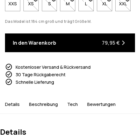
XXS
XS
- Größe XS nicht verfügbar. Klicke, um benachrichtigt
S
- Größe S nicht verfügbar. Klicke, um benach
M
- Größe M nicht verfügbar. Klicke, 
L
- Größe L nicht verfügbar.
XL
- Größe XL nicht 
XXL
- Größe 
Das Model ist 184 cm groß und trägt Größe M.
In den Warenkorb
79,95 €
Kostenloser Versand & Rückversand
30 Tage Rückgaberecht
Schnelle Lieferung
Details
Beschreibung
Tech
Bewertungen
Details