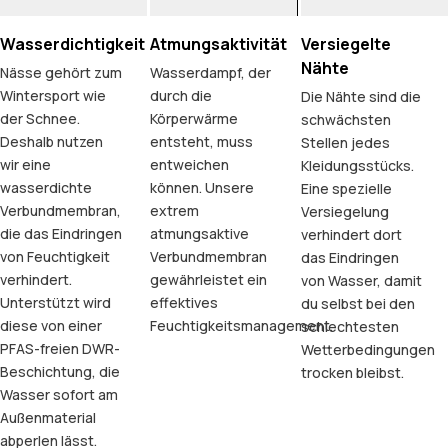
Wasserdichtigkeit
Atmungsaktivität
Versiegelte
Nähte
Nässe gehört zum
Wasserdampf, der
Wintersport wie
durch die
Die Nähte sind die
der Schnee.
Körperwärme
schwächsten
Deshalb nutzen
entsteht, muss
Stellen jedes
wir eine
entweichen
Kleidungsstücks.
wasserdichte
können. Unsere
Eine spezielle
Verbundmembran,
extrem
Versiegelung
die das Eindringen
atmungsaktive
verhindert dort
von Feuchtigkeit
Verbundmembran
das Eindringen
verhindert.
gewährleistet ein
von Wasser, damit
Unterstützt wird
effektives
du selbst bei den
diese von einer
Feuchtigkeitsmanagement.
schlechtesten
PFAS-freien DWR-
Wetterbedingungen
Beschichtung, die
trocken bleibst.
Wasser sofort am
Außenmaterial
abperlen lässt.