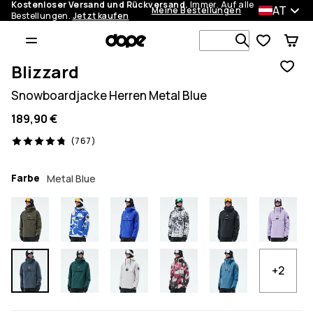
Kostenloser Versand und Rückversand.
Immer. Auf alle
AT
Meine Bestellungen
Bestellungen.
Jetzt kaufen
Durchsuche
Blizzard
Snowboardjacke Herren Metal Blue
189,90 €
767 Reviews, 4.8/5
(767)
Farbe
Metal Blue
+2