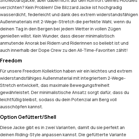
Snowboardjacke, aber dabei nicht auf den Komfort deines Hoodies
verzichten? Kein Problem! Die Blizzard Jacke ist hochgradig
wasserdicht, federleicht und dank des extrem widerstandsfähigen
Außenmaterials mit 2-Wege-Stretch die perfekte Wahl, wenn du
deinen Tag in den Bergen bei jedem Wetter in vollen Zügen
genießen willst. Kein Wunder, dass dieser minimalistisch
anmutende Anorak bei Ridern und Riderinnen so beliebt ist und
auch innerhalb der Dope Crew zu den All-Time-Favoriten zählt!
Freedom
Für unsere Freedom Kollektion haben wir ein leichtes und extrem
widerstandsfähiges Außenmaterial mit integriertem 2-Wege-
Stretch entwickelt, das maximale Bewegungsfreiheit
gewährleistet. Der minimalistische Ansatz sorgt dafür, dass du
leichtfüßig bleibst, sodass du dein Potenzial am Berg voll
ausschöpfen kannst.
Option Gefüttert/Shell
Diese Jacke gibt es in zwei Varianten, damit du sie perfekt an
deinen Riding-Style anpassen kannst. Die gefütterte Variante