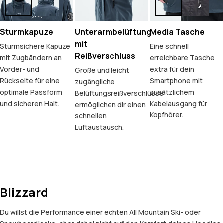
Sturmkapuze
Unterarmbelüftung
Media Tasche
mit
Sturmsichere Kapuze
Eine schnell
Reißverschluss
mit Zugbändern an
erreichbare Tasche
Vorder- und
extra für dein
Große und leicht
Rückseite für eine
Smartphone mit
zugängliche
optimale Passform
zusätzlichem
Belüftungsreißverschlüsse
und sicheren Halt.
Kabelausgang für
ermöglichen dir einen
Kopfhörer.
schnellen
Luftaustausch.
Blizzard
Du willst die Performance einer echten All Mountain Ski- oder