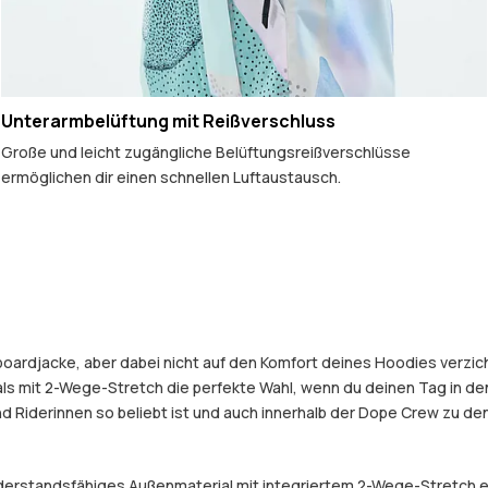
Unterarmbelüftung mit Reißverschluss
Große und leicht zugängliche Belüftungsreißverschlüsse
ermöglichen dir einen schnellen Luftaustausch.
boardjacke, aber dabei nicht auf den Komfort deines Hoodies verzic
 mit 2-Wege-Stretch die perfekte Wahl, wenn du deinen Tag in den 
 Riderinnen so beliebt ist und auch innerhalb der Dope Crew zu den
widerstandsfähiges Außenmaterial mit integriertem 2-Wege-Stretch 