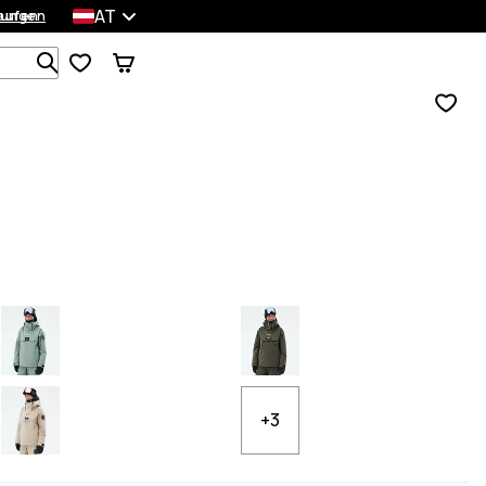
AT
lungen
kaufen
Durchsuche 1 000+ Produkte
+3