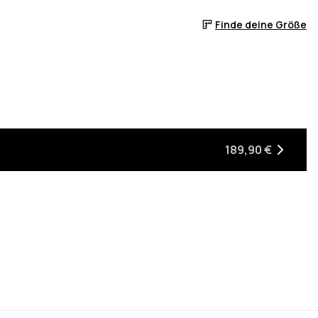
Finde deine Größe
er auf Lager ist
, wenn sie wieder auf Lager ist
189,90 €