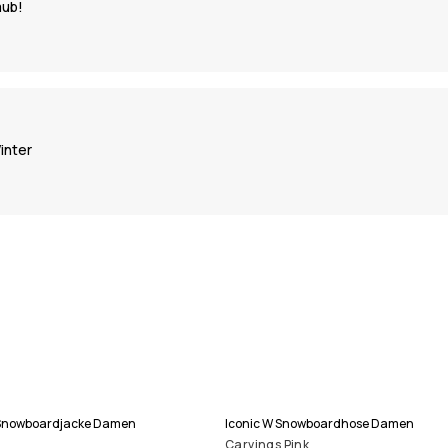
aub!
inter
p Snowboardjacke Damen
Iconic W Snowboardhose Damen
Carvings Pink