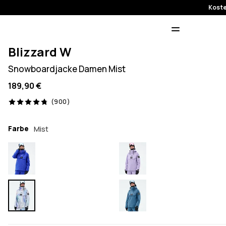
Koste
Blizzard W
Snowboardjacke Damen Mist
189,90 €
900 Reviews, 4.8/5
(900)
Farbe
Mist