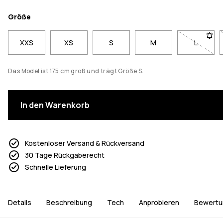
Größe
XXS
XS
S
M
L
- Größe 
Das Model ist 175 cm groß und trägt Größe S.
In den Warenkorb
Kostenloser Versand & Rückversand
30 Tage Rückgaberecht
Schnelle Lieferung
Details
Beschreibung
Tech
Anprobieren
Bewertu