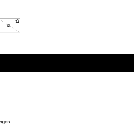
L nicht verfügbar. Klicke, um benachrichtigt zu werden, wenn sie wied
XL
- Größe XL nicht verfügbar. Klicke, um benachrichtigt zu werden
ngen