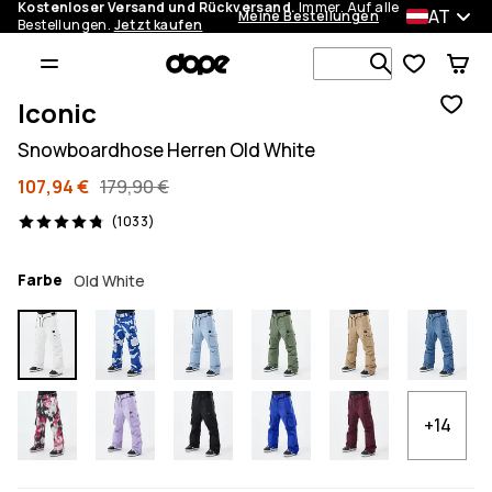
Kostenloser Versand und Rückversand.
Immer. Auf alle
AT
Meine Bestellungen
Bestellungen.
Jetzt kaufen
Durchsuche
Iconic
Snowboardhose Herren Old White
107,94 €
179,90 €
1033 Reviews, 4.8/5
(1033)
Farbe
Old White
+14