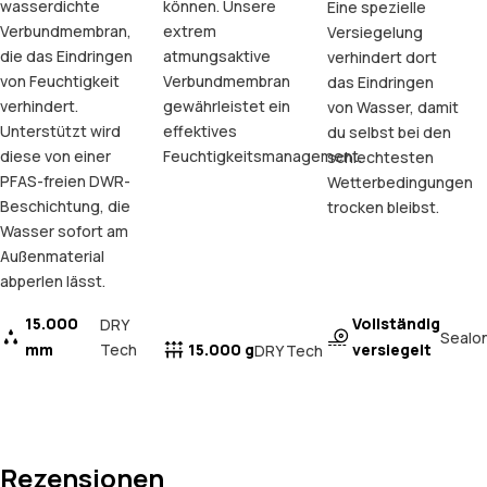
wasserdichte
können. Unsere
Eine spezielle
Verbundmembran,
extrem
Versiegelung
die das Eindringen
atmungsaktive
verhindert dort
von Feuchtigkeit
Verbundmembran
das Eindringen
verhindert.
gewährleistet ein
von Wasser, damit
Unterstützt wird
effektives
du selbst bei den
diese von einer
Feuchtigkeitsmanagement.
schlechtesten
PFAS-freien DWR-
Wetterbedingungen
Beschichtung, die
trocken bleibst.
Wasser sofort am
Außenmaterial
abperlen lässt.
15.000
Vollständig
DRY
Sealo
mm
Tech
15.000 g
versiegelt
DRY Tech
Rezensionen