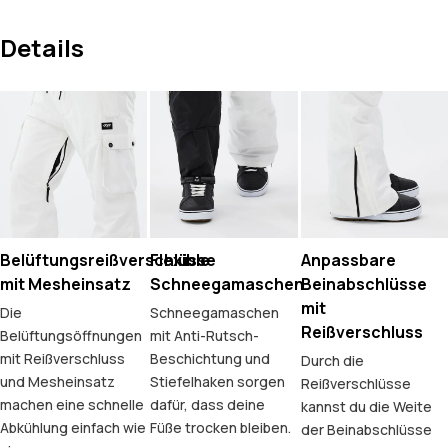
Details
Belüftungsreißverschlüsse
Flexible
Anpassbare
mit Mesheinsatz
Schneegamaschen
Beinabschlüsse
mit
Die
Schneegamaschen
Reißverschluss
Belüftungsöffnungen
mit Anti-Rutsch-
mit Reißverschluss
Beschichtung und
Durch die
und Mesheinsatz
Stiefelhaken sorgen
Reißverschlüsse
machen eine schnelle
dafür, dass deine
kannst du die Weite
Abkühlung einfach wie
Füße trocken bleiben.
der Beinabschlüsse