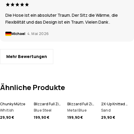
Die Hose ist ein absoluter Traum. Der Sitz die Wärme, die
Flexibilität und das Design ist ein Traum. Vielen Dank .
Michael
4. Mai 2026
Mehr Bewertungen
Ähnliche Produkte
Chunky Mütze
Blizzard Full Zip Snowboardjacke Herren
Blizzard Full Zip Skijacke Herren
2X-Up Knitted Schlauchtuch
Whitish
Blue Steel
Metal Blue
Sand
29,90 €
199,90 €
199,90 €
29,90 €