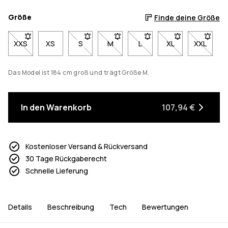
Größe
Finde deine Größe
XXS
- Größe XXS nicht verfügbar. Klicke, um benachrichtigt zu wer
XS
S
- Größe S nicht verfügbar. Klicke, um benach
M
- Größe M nicht verfügbar. Klicke, 
L
- Größe L nicht verfügbar.
XL
- Größe XL nicht 
XXL
- Größe 
Das Model ist 184 cm groß und trägt Größe M.
In den Warenkorb
107,94 €
Kostenloser Versand & Rückversand
30 Tage Rückgaberecht
Schnelle Lieferung
Details
Beschreibung
Tech
Bewertungen