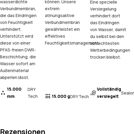
wasserdichte
können. Unsere
Eine spezielle
Verbundmembran,
extrem
Versiegelung
die das Eindringen
atmungsaktive
verhindert dort
von Feuchtigkeit
Verbundmembran
das Eindringen
verhindert.
gewährleistet ein
von Wasser, damit
Unterstützt wird
effektives
du selbst bei den
diese von einer
Feuchtigkeitsmanagement.
schlechtesten
PFAS-freien DWR-
Wetterbedingungen
Beschichtung, die
trocken bleibst.
Wasser sofort am
Außenmaterial
abperlen lässt.
15.000
Vollständig
DRY
Sealo
mm
Tech
15.000 g
versiegelt
DRY Tech
Rezensionen