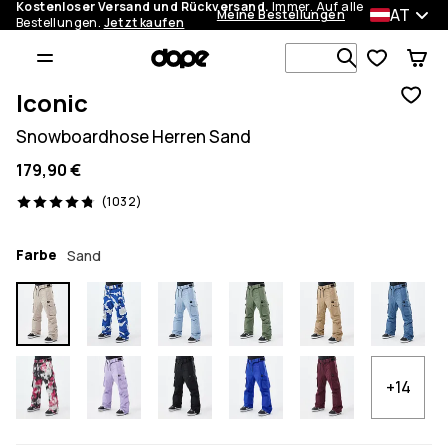
Kostenloser Versand und Rückversand.
Immer. Auf alle
AT
Meine Bestellungen
Bestellungen.
Jetzt kaufen
Durchsuche
Iconic
Snowboardhose Herren Sand
179,90 €
1032 Reviews, 4.8/5
(1032)
Farbe
Sand
+14