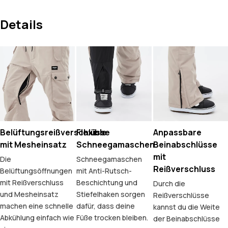
Details
Belüftungsreißverschlüsse
Flexible
Anpassbare
mit Mesheinsatz
Schneegamaschen
Beinabschlüsse
mit
Die
Schneegamaschen
Reißverschluss
Belüftungsöffnungen
mit Anti-Rutsch-
mit Reißverschluss
Beschichtung und
Durch die
und Mesheinsatz
Stiefelhaken sorgen
Reißverschlüsse
machen eine schnelle
dafür, dass deine
kannst du die Weite
Abkühlung einfach wie
Füße trocken bleiben.
der Beinabschlüsse