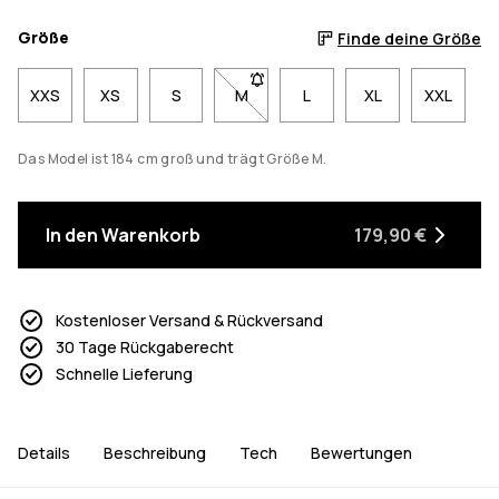
Größe
Finde deine Größe
XXS
XS
S
M
- Größe M nicht verfügbar. Klicke, 
L
XL
XXL
Das Model ist 184 cm groß und trägt Größe M.
In den Warenkorb
179,90 €
Kostenloser Versand & Rückversand
30 Tage Rückgaberecht
Schnelle Lieferung
Details
Beschreibung
Tech
Bewertungen