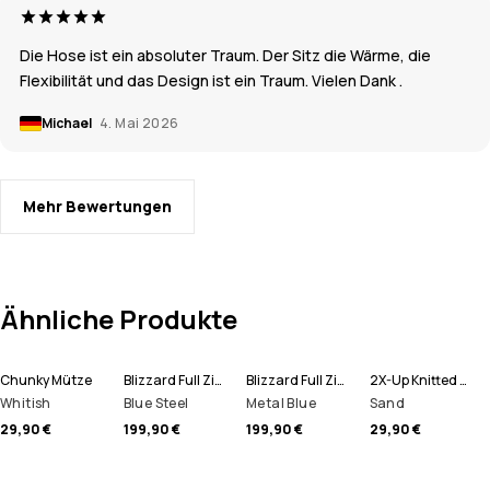
Die Hose ist ein absoluter Traum. Der Sitz die Wärme, die
Flexibilität und das Design ist ein Traum. Vielen Dank .
Michael
4. Mai 2026
Mehr Bewertungen
Ähnliche Produkte
Chunky Mütze
Blizzard Full Zip Snowboardjacke Herren
Blizzard Full Zip Skijacke Herren
2X-Up Knitted Schlauchtuch
Whitish
Blue Steel
Metal Blue
Sand
29,90 €
199,90 €
199,90 €
29,90 €