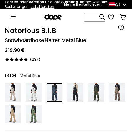
Kostenloser Versand und Rückversand.
Immer. Auf alle
AT
Meine Bestellungen
Bestellungen.
Jetzt kaufen
Durchsuche
Notorious B.I.B
Snowboardhose Herren Metal Blue
219,90 €
297 Reviews, 4.7/5
(297)
Farbe
Metal Blue