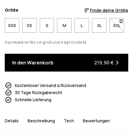
Größe
Finde deine Größe
XXS
XS
S
M
L
XL
XXL
- Größe 
Das Model ist 184 cm groß und trägt Größe M.
In den Warenkorb
219,90 €
Kostenloser Versand & Rückversand
30 Tage Rückgaberecht
Schnelle Lieferung
Details
Beschreibung
Tech
Bewertungen