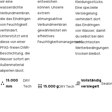
wir eine
entweichen
Kleidungsstücks.
wasserdichte
können. Unsere
Eine spezielle
Verbundmembran,
extrem
Versiegelung
die das Eindringen
atmungsaktive
verhindert dort
von Feuchtigkeit
Verbundmembran
das Eindringen
verhindert.
gewährleistet ein
von Wasser, damit
Unterstützt wird
effektives
du selbst bei den
diese von einer
Feuchtigkeitsmanagement.
schlechtesten
PFAS-freien DWR-
Wetterbedingungen
Beschichtung, die
trocken bleibst.
Wasser sofort am
Außenmaterial
abperlen lässt.
15.000
Vollständig
DRY
Sealo
mm
Tech
15.000 g
versiegelt
DRY Tech