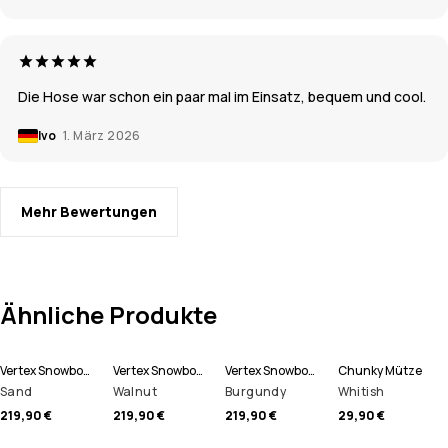
Die Hose war schon ein paar mal im Einsatz, bequem und cool.
Ivo
1. März 2026
Mehr Bewertungen
Ähnliche Produkte
Vertex Snowboardhose Herren
Vertex Snowboardhose Herren
Vertex Snowboardhose Herren
Chunky Mütze
Sand
Walnut
Burgundy
Whitish
219,90 €
219,90 €
219,90 €
29,90 €