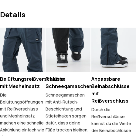
Details
Belüftungsreißverschlüsse
Flexible
Anpassbare
mit Mesheinsatz
Schneegamaschen
Beinabschlüsse
mit
Die
Schneegamaschen
Reißverschluss
Belüftungsöffnungen
mit Anti-Rutsch-
mit Reißverschluss
Beschichtung und
Durch die
und Mesheinsatz
Stiefelhaken sorgen
Reißverschlüsse
machen eine schnelle
dafür, dass deine
kannst du die Weite
Abkühlung einfach wie
Füße trocken bleiben.
der Beinabschlüsse