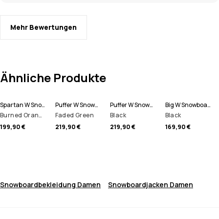
Mehr Bewertungen
Ähnliche Produkte
Spartan W Snowboardjacke Damen
Puffer W Snowboardjacke Damen
Puffer W Snowboardjacke Damen
Big W Snowboardhose Damen
Burned Orange
Faded Green
Black
Black
199,90 €
219,90 €
219,90 €
169,90 €
Snowboardbekleidung Damen
Snowboardjacken Damen