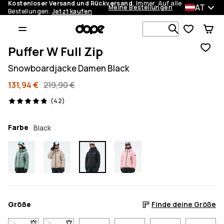
Kostenloser Versand und Rückversand.
Immer. Auf alle
AT
Meine Bestellungen
Bestellungen.
Jetzt kaufen
Durchsuche
Puffer W Full Zip
Snowboardjacke Damen Black
131,94 €
219,90 €
42 Reviews, 4.9/5
(42)
Farbe
Black
Größe
Finde deine Größe