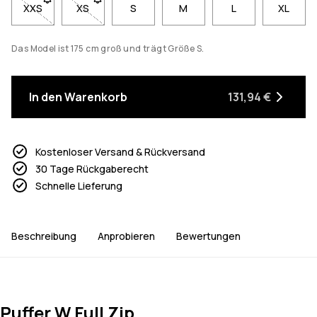
XXS
- Größe XXS nicht verfügbar. Klicke, um benachrichtigt zu we
XS
- Größe XS nicht verfügbar. Klicke, um benachricht
S
M
L
XL
Das Model ist 175 cm groß und trägt Größe S.
In den Warenkorb
131,94 €
Kostenloser Versand & Rückversand
30 Tage Rückgaberecht
Schnelle Lieferung
Beschreibung
Anprobieren
Bewertungen
Puffer W Full Zip