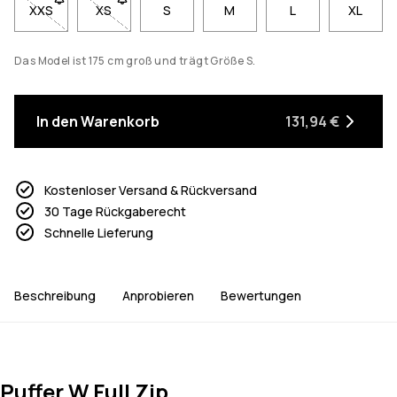
XXS
- Größe XXS nicht verfügbar. Klicke, um benachrichtigt zu we
XS
- Größe XS nicht verfügbar. Klicke, um benachricht
S
M
L
XL
Das Model ist 175 cm groß und trägt Größe S.
In den Warenkorb
131,94 €
Kostenloser Versand & Rückversand
30 Tage Rückgaberecht
Schnelle Lieferung
Beschreibung
Anprobieren
Bewertungen
Puffer W Full Zip