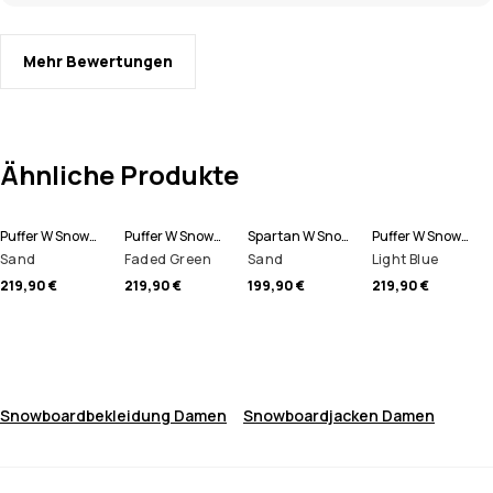
Mehr Bewertungen
Ähnliche Produkte
Puffer W Snowboardjacke Damen
Puffer W Snowboardjacke Damen
Spartan W Snowboardjacke Damen
Puffer W Snowboardjacke Damen
Sand
Faded Green
Sand
Light Blue
219,90 €
219,90 €
199,90 €
219,90 €
Snowboardbekleidung Damen
Snowboardjacken Damen