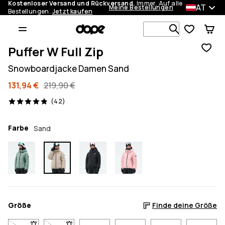
Kostenloser Versand und Rückversand.
Immer. Auf alle
AT
Meine Bestellungen
Bestellungen.
Jetzt kaufen
Durchsuche
Puffer W Full Zip
Snowboardjacke Damen Sand
131,94 €
219,90 €
42 Reviews, 4.9/5
(42)
Farbe
Sand
Größe
Finde deine Größe