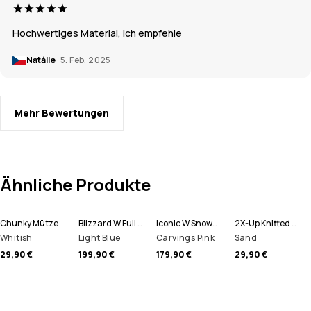
Hochwertiges Material, ich empfehle
Natálie
5. Feb. 2025
Mehr Bewertungen
Ähnliche Produkte
Chunky Mütze
Blizzard W Full Zip Snowboardjacke Damen
Iconic W Snowboardhose Damen
2X-Up Knitted Schlauchtuch
Whitish
Light Blue
Carvings Pink
Sand
29,90 €
199,90 €
179,90 €
29,90 €