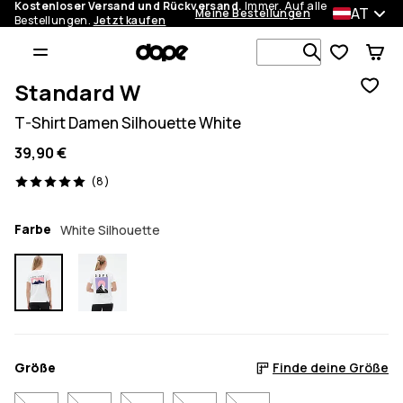
Kostenloser Versand und Rückversand.
Immer. Auf alle
AT
Meine Bestellungen
Bestellungen.
Jetzt kaufen
Durchsuche
Standard W
T-Shirt Damen Silhouette White
39,90 €
8 Reviews, 5/5
(8)
Farbe
White Silhouette
Größe
Finde deine Größe